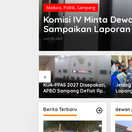
Madura
,
Politik
,
Sampang
idikan
Komisi IV Minta De
Sampaikan Laporan 
Juni 12, 2023
«
PLN Madura
KUA-PPAS 2027 Disepakati,
Jelan
ogram Lisdes
APBD Sampang Defisit Rp
Lapang
i Sebabnya
130,2 M
Migas-
Perkua
Nelay
Berita Terbaru
dewan 