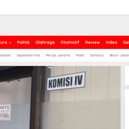
ura
Politik
Olahraga
Otomotif
Review
Video
Gal
akbola
Sepakbola Kita
Persija Jakarta
Mobil
Daihatsu
Banjir Jaka