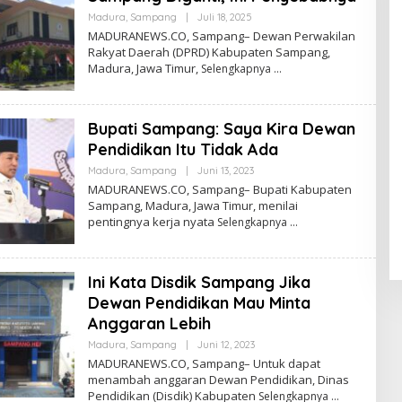
Oleh
Madura
,
Sampang
|
Juli 18, 2025
Admin
MADURANEWS.CO, Sampang– Dewan Perwakilan
Rakyat Daerah (DPRD) Kabupaten Sampang,
Madura, Jawa Timur,
Selengkapnya
Bupati Sampang: Saya Kira Dewan
Pendidikan Itu Tidak Ada
Oleh
Madura
,
Sampang
|
Juni 13, 2023
Admin
MADURANEWS.CO, Sampang– Bupati Kabupaten
Sampang, Madura, Jawa Timur, menilai
pentingnya kerja nyata
Selengkapnya
Ini Kata Disdik Sampang Jika
Dewan Pendidikan Mau Minta
Anggaran Lebih
Oleh
Madura
,
Sampang
|
Juni 12, 2023
Admin
MADURANEWS.CO, Sampang– Untuk dapat
menambah anggaran Dewan Pendidikan, Dinas
Pendidikan (Disdik) Kabupaten
Selengkapnya