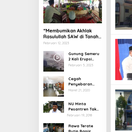
“Membumikan Akhlak
Rasulullah SAW di Tanah
Nusantara”
Februari 12, 2023
Gunung Semeru
2 Kali Erupsi
dengan Tinggi
Februari 5, 2023
Letusan 1.500
Meter
Cegah
Penyebaran
Virus Corona,
Maret 21, 2020
Dinkes Sumenep
Buka Posko
NU Minta
Pelayanan
Pesantren Tak
Terprovokasi
Februari 19, 2018
Teror Orang Gila
Rawa Terate
Rutin Banjir,