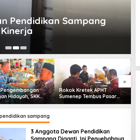
wan Pendidikan Sampang
Kinerja
Ju
»
g Pengembangan
Rokok Kretek APHT
D
an Hidayah, SKK
Sumenep Tembus Pasar
P
PC North Madura II
Indonesia Timur
t Sinergi dengan
an Sampang
pendidikan sampang
3 Anggota Dewan Pendidikan
Sampang Diganti, Ini Penyebabnya