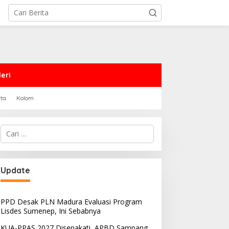
eri
rta
Kolom
Cari
untuk:
Update
PPD Desak PLN Madura Evaluasi Program
Lisdes Sumenep, Ini Sebabnya
KUA-PPAS 2027 Disepakati, APBD Sampang