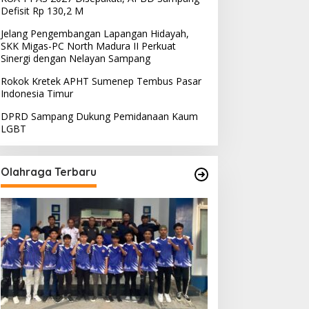
Defisit Rp 130,2 M
Madura
,
Sampang
Jelang Pengembangan Lapangan Hidayah,
Ini Kata Disdik Sampang Jika D
SKK Migas-PC North Madura II Perkuat
Sinergi dengan Nelayan Sampang
Mau Minta Anggaran Lebih
Rokok Kretek APHT Sumenep Tembus Pasar
ni 12, 2023
Indonesia Timur
DPRD Sampang Dukung Pemidanaan Kaum
LGBT
Olahraga Terbaru
PRD Sampang Dukung
PPD Desak PLN Madura
emidanaan Kaum LGBT
Evaluasi Program Lisdes
Sumenep, Ini Sebabnya