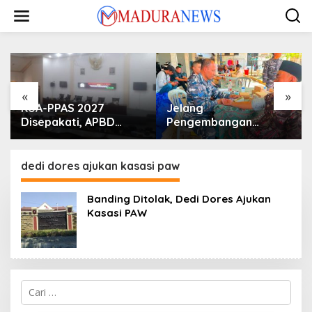
Lewati
ke
konten
«
»
KUA-PPAS 2027
Jelang
Disepakati, APBD
Pengembangan
Sampang Defisit Rp
Lapangan Hidayah,
130,2 M
SKK Migas-PC North
Madura II Perkuat
dedi dores ajukan kasasi paw
Sinergi dengan
Nelayan Sampang
Banding Ditolak, Dedi Dores Ajukan
Kasasi PAW
Cari
untuk: