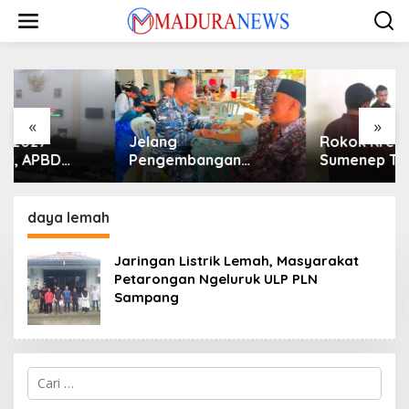
Lewati
ke
konten
«
»
Jelang
Rokok Kretek APHT
Pengembangan
Sumenep Tembus
Lapangan Hidayah,
Pasar Indonesia Timur
SKK Migas-PC North
Madura II Perkuat
daya lemah
Sinergi dengan
Nelayan Sampang
Jaringan Listrik Lemah, Masyarakat
Petarongan Ngeluruk ULP PLN
Sampang
Cari
untuk: