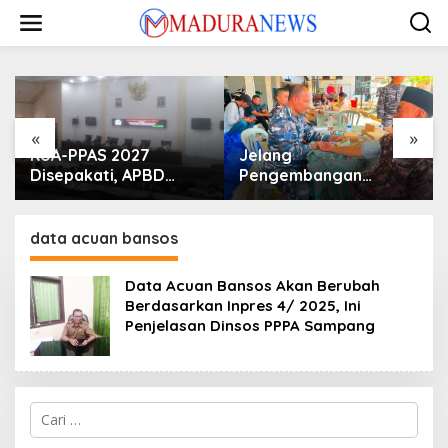
Lewati
ke
konten
«
»
KUA-PPAS 2027
Jelang
Disepakati, APBD
Pengembangan
Sampang Defisit Rp
Lapangan Hidayah,
130,2 M
SKK Migas-PC North
Madura II Perkuat
data acuan bansos
Sinergi dengan
Nelayan Sampang
Data Acuan Bansos Akan Berubah
Berdasarkan Inpres 4/ 2025, Ini
Penjelasan Dinsos PPPA Sampang
Cari
untuk: