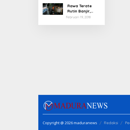
Rawa Terate
Rutin Banjir,
Anies Bakal Cek
Februari 19, 2018
Pabrik Sekitar
Copyright @ 2026 maduranews
Redaksi
Pe