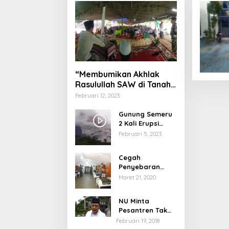
“Membumikan Akhlak
Rasulullah SAW di Tanah
Nusantara”
Februari 12, 2023
Gunung Semeru
2 Kali Erupsi
dengan Tinggi
Februari 5, 2023
Letusan 1.500
Meter
Cegah
Penyebaran
Virus Corona,
Maret 21, 2020
Dinkes Sumenep
Buka Posko
NU Minta
Pelayanan
Pesantren Tak
Terprovokasi
Februari 19, 2018
Teror Orang Gila