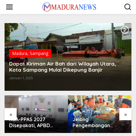
Lewati
ke
konten
Madura
,
Sampang
Dapat Kiriman Air Bah dari Wilayah Utara,
Kota Sampang Mulai Dikepung Banjir
Januari 1, 2023
«
»
KUA-PPAS 2027
Jelang
Disepakati, APBD
Pengembangan
Sampang Defisit Rp
Lapangan Hidayah,