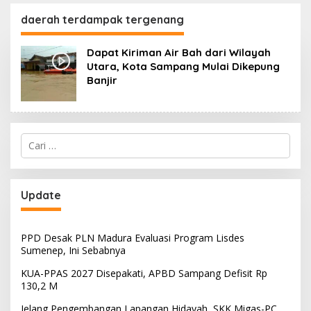
130,2 M
SKK Migas-PC North
Madura II Perkuat
daerah terdampak tergenang
Sinergi dengan
Nelayan Sampang
Dapat Kiriman Air Bah dari Wilayah
Utara, Kota Sampang Mulai Dikepung
Banjir
Cari
untuk:
Update
PPD Desak PLN Madura Evaluasi Program Lisdes
Sumenep, Ini Sebabnya
KUA-PPAS 2027 Disepakati, APBD Sampang Defisit Rp
130,2 M
Jelang Pengembangan Lapangan Hidayah, SKK Migas-PC