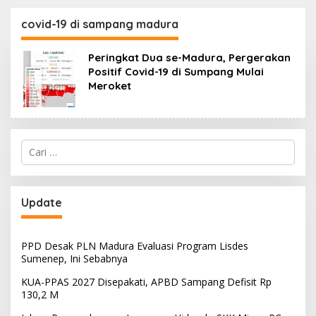
130,2 M
SKK Migas-PC North
Madura II Perkuat
covid-19 di sampang madura
Sinergi dengan
Nelayan Sampang
Peringkat Dua se-Madura, Pergerakan
Positif Covid-19 di Sumpang Mulai
Meroket
Cari
untuk:
Update
PPD Desak PLN Madura Evaluasi Program Lisdes
Sumenep, Ini Sebabnya
KUA-PPAS 2027 Disepakati, APBD Sampang Defisit Rp
130,2 M