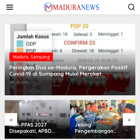
Lewati
ke
konten
Madura
,
Sampang
Peringkat Dua se-Madura, Pergerakan Positif
Covid-19 di Sumpang Mulai Meroket
Mei 28, 2020
«
»
KUA-PPAS 2027
Jelang
Disepakati, APBD
Pengembangan
Sampang Defisit Rp
Lapangan Hidayah,