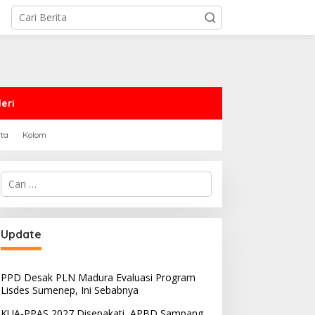
eri
rta
Kolom
Cari
untuk:
PRD Sampang Dukung
PPD Desak PLN Madura
Update
emidanaan Kaum LGBT
Evaluasi Program Lisdes
Sumenep, Ini Sebabnya
PPD Desak PLN Madura Evaluasi Program
Lisdes Sumenep, Ini Sebabnya
KUA-PPAS 2027 Disepakati, APBD Sampang