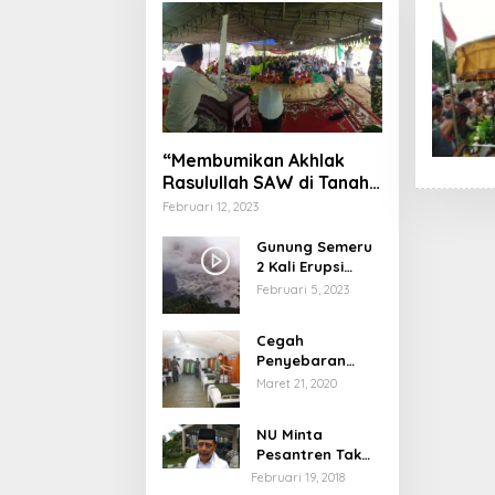
“Membumikan Akhlak
Rasulullah SAW di Tanah
Nusantara”
Februari 12, 2023
Gunung Semeru
2 Kali Erupsi
dengan Tinggi
Februari 5, 2023
Letusan 1.500
Meter
Cegah
Penyebaran
Virus Corona,
Maret 21, 2020
Dinkes Sumenep
Buka Posko
NU Minta
Pelayanan
Pesantren Tak
Terprovokasi
Februari 19, 2018
Teror Orang Gila