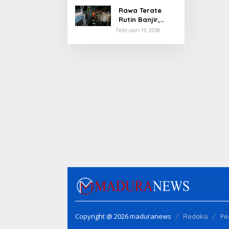
Rawa Terate
Rutin Banjir,
Anies Bakal Cek
Februari 19, 2018
Pabrik Sekitar
Copyright @ 2026 maduranews
Redaksi
Pe