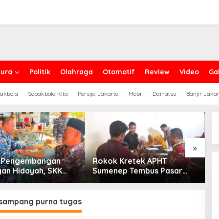
ura
Politik
Olahraga
Otomotif
Review
Video
Gal
akbola
Sepakbola Kita
Persija Jakarta
Mobil
Daihatsu
Banjir Jaka
»
g Pengembangan
Rokok Kretek APHT
D
an Hidayah, SKK
Sumenep Tembus Pasar
P
PC North Madura II
Indonesia Timur
t Sinergi dengan
an Sampang
 sampang purna tugas