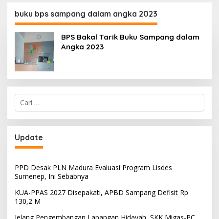
130,2 M
SKK Migas-PC North
Madura II Perkuat
buku bps sampang dalam angka 2023
Sinergi dengan
Nelayan Sampang
BPS Bakal Tarik Buku Sampang dalam
Angka 2023
Cari
untuk:
Update
PPD Desak PLN Madura Evaluasi Program Lisdes
Sumenep, Ini Sebabnya
KUA-PPAS 2027 Disepakati, APBD Sampang Defisit Rp
130,2 M
Jelang Pengembangan Lapangan Hidayah, SKK Migas-PC