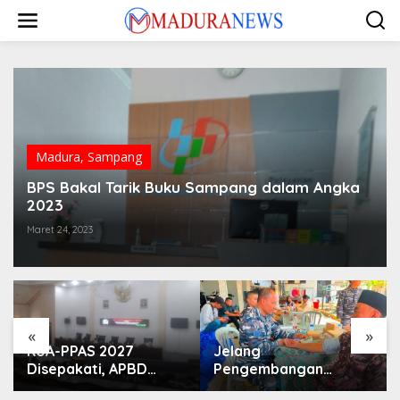
Lewati
ke
konten
Madura
,
Sampang
BPS Bakal Tarik Buku Sampang dalam Angka
2023
Maret 24, 2023
«
»
KUA-PPAS 2027
Jelang
Disepakati, APBD
Pengembangan
Sampang Defisit Rp
Lapangan Hidayah,