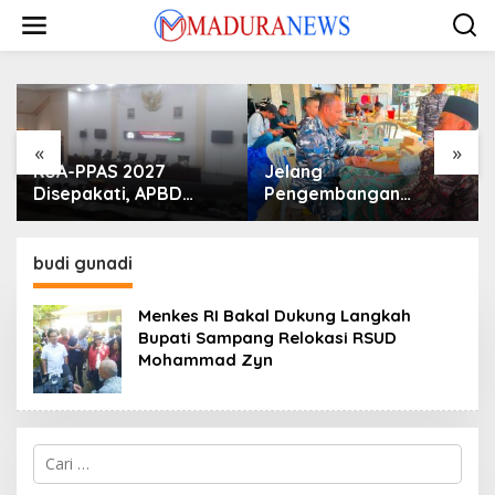
Lewati
ke
konten
«
»
KUA-PPAS 2027
Jelang
Disepakati, APBD
Pengembangan
Sampang Defisit Rp
Lapangan Hidayah,
130,2 M
SKK Migas-PC North
Madura II Perkuat
budi gunadi
Sinergi dengan
Nelayan Sampang
Menkes RI Bakal Dukung Langkah
Bupati Sampang Relokasi RSUD
Mohammad Zyn
Cari
untuk: