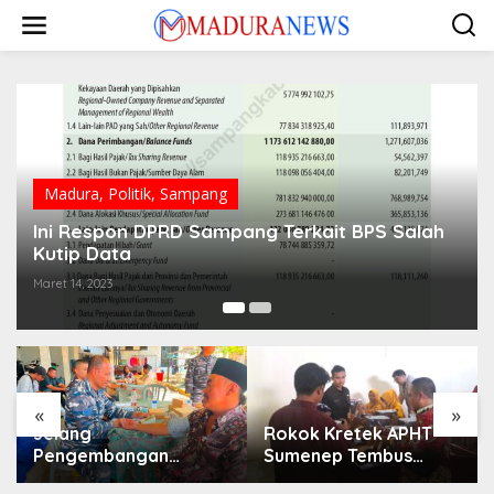
Lewati
ke
konten
Madura
,
Politik
,
Sampang
Ini Respon DPRD Sampang Terkait BPS Salah
Kutip Data
Maret 14, 2023
«
»
Jelang
Rokok Kretek APHT
Pengembangan
Sumenep Tembus
Lapangan Hidayah,
Pasar Indonesia Timur