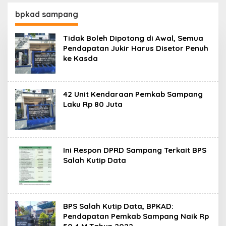
SKK Migas-PC North
Madura II Perkuat
bpkad sampang
Sinergi dengan
Nelayan Sampang
Tidak Boleh Dipotong di Awal, Semua
Pendapatan Jukir Harus Disetor Penuh
ke Kasda
42 Unit Kendaraan Pemkab Sampang
Laku Rp 80 Juta
Ini Respon DPRD Sampang Terkait BPS
Salah Kutip Data
BPS Salah Kutip Data, BPKAD:
Pendapatan Pemkab Sampang Naik Rp