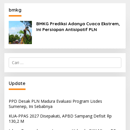
130,2 M
SKK Migas-PC North
Madura II Perkuat
bmkg
Sinergi dengan
Nelayan Sampang
BMKG Prediksi Adanya Cuaca Ekstrem,
Ini Persiapan Antisipatif PLN
Cari
untuk:
Update
PPD Desak PLN Madura Evaluasi Program Lisdes
Sumenep, Ini Sebabnya
KUA-PPAS 2027 Disepakati, APBD Sampang Defisit Rp
130,2 M