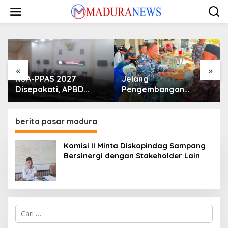
Lewati
ke
konten
«
»
KUA-PPAS 2027
Jelang
Disepakati, APBD
Pengembangan
Sampang Defisit Rp
Lapangan Hidayah,
130,2 M
SKK Migas-PC North
Madura II Perkuat
berita pasar madura
Sinergi dengan
Nelayan Sampang
Komisi II Minta Diskopindag Sampang
Bersinergi dengan Stakeholder Lain
Cari
untuk: