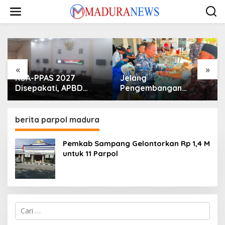
Lewati
ke
konten
«
»
KUA-PPAS 2027
Jelang
Disepakati, APBD
Pengembangan
Sampang Defisit Rp
Lapangan Hidayah,
130,2 M
SKK Migas-PC North
Madura II Perkuat
berita parpol madura
Sinergi dengan
Nelayan Sampang
Pemkab Sampang Gelontorkan Rp 1,4 M
untuk 11 Parpol
Cari
untuk: