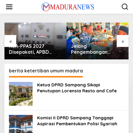
Lewati
ke
konten
«
»
KUA-PPAS 2027
Jelang
Disepakati, APBD
Pengembangan
Sampang Defisit Rp
Lapangan Hidayah,
130,2 M
SKK Migas-PC North
Madura II Perkuat
berita ketertiban umum madura
Sinergi dengan
Nelayan Sampang
Ketua DPRD Sampang Sikapi
Penutupan Lorensia Resto and Cafe
Komisi II DPRD Sampang Tanggapi
Aspirasi Pembentukan Polisi Syariah