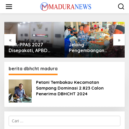
Lewati
ke
konten
«
»
KUA-PPAS 2027
Jelang
Disepakati, APBD
Pengembangan
Sampang Defisit Rp
Lapangan Hidayah,
130,2 M
SKK Migas-PC North
Madura II Perkuat
berita dbhcht madura
Sinergi dengan
Nelayan Sampang
Petani Tembakau Kecamatan
Sampang Dominasi 2.823 Calon
Penerima DBHCHT 2024
Cari
untuk: