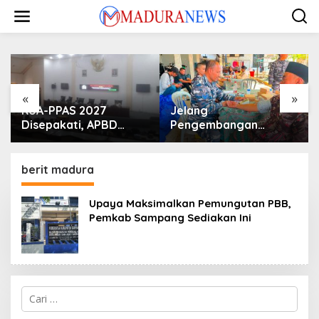
Lewati
ke
konten
«
»
KUA-PPAS 2027
Jelang
Disepakati, APBD
Pengembangan
Sampang Defisit Rp
Lapangan Hidayah,
130,2 M
SKK Migas-PC North
Madura II Perkuat
berit madura
Sinergi dengan
Nelayan Sampang
Upaya Maksimalkan Pemungutan PBB,
Pemkab Sampang Sediakan Ini
Cari
untuk: