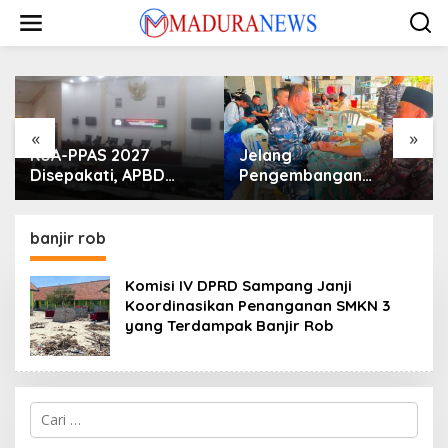
Lewati
ke
konten
«
»
KUA-PPAS 2027
Jelang
Disepakati, APBD
Pengembangan
Sampang Defisit Rp
Lapangan Hidayah,
130,2 M
SKK Migas-PC North
Madura II Perkuat
banjir rob
Sinergi dengan
Nelayan Sampang
Komisi IV DPRD Sampang Janji
Koordinasikan Penanganan SMKN 3
yang Terdampak Banjir Rob
Cari
untuk: