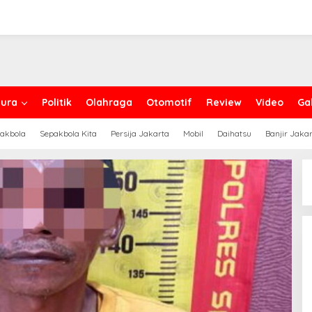
ura
Politik
Olahraga
Otomotif
Review
Video
Gal
akbola
Sepakbola Kita
Persija Jakarta
Mobil
Daihatsu
Banjir Jaka