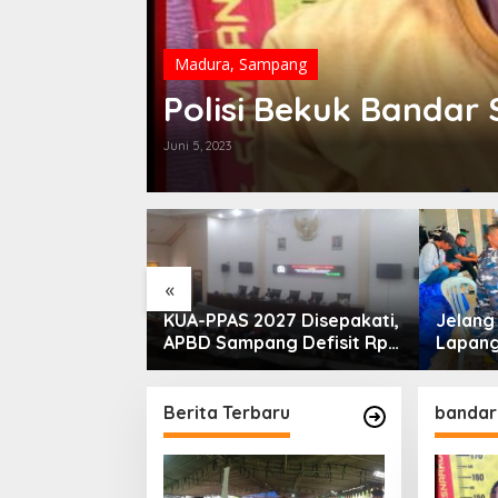
Madura
,
Sampang
Polisi Bekuk Bandar 
Juni 5, 2023
«
PLN Madura
KUA-PPAS 2027 Disepakati,
Jelan
ogram Lisdes
APBD Sampang Defisit Rp
Lapang
i Sebabnya
130,2 M
Migas-
Perkua
Nelay
Berita Terbaru
bandar 