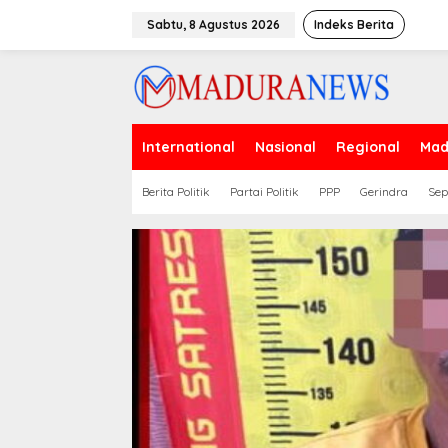
Lewati
ke
Sabtu, 8 Agustus 2026
Indeks Berita
konten
International
Nasional
Regional
Mad
Berita Politik
Partai Politik
PPP
Gerindra
Sep