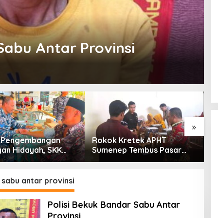
Sabu Antar Provinsi
»
g Pengembangan
Rokok Kretek APHT
D
an Hidayah, SKK
Sumenep Tembus Pasar
P
PC North Madura II
Indonesia Timur
t Sinergi dengan
an Sampang
sabu antar provinsi
Polisi Bekuk Bandar Sabu Antar
Provinsi