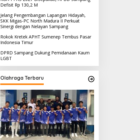
Defisit Rp 130,2 M
Jelang Pengembangan Lapangan Hidayah,
SKK Migas-PC North Madura II Perkuat
Sinergi dengan Nelayan Sampang
Rokok Kretek APHT Sumenep Tembus Pasar
Indonesia Timur
DPRD Sampang Dukung Pemidanaan Kaum
LGBT
Olahraga Terbaru
PRD Sampang Dukung
PPD Desak PLN Madura
emidanaan Kaum LGBT
Evaluasi Program Lisdes
Sumenep, Ini Sebabnya