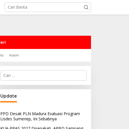
eri
rta
Kolom
Cari
untuk:
Update
PPD Desak PLN Madura Evaluasi Program
Lisdes Sumenep, Ini Sebabnya
KUA-PPAS 2027 Disepakati, APBD Sampang