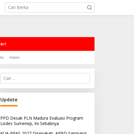
eri
rta
Kolom
Cari
untuk:
Update
PPD Desak PLN Madura Evaluasi Program
Lisdes Sumenep, Ini Sebabnya
KUA-PPAS 2027 Disepakati, APBD Sampang