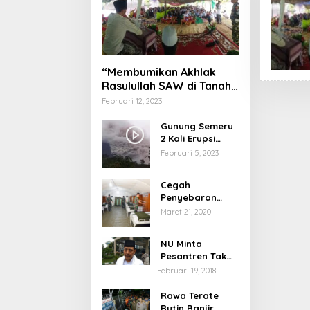
“Membumikan Akhlak
Rasulullah SAW di Tanah
Nusantara”
Februari 12, 2023
Gunung Semeru
2 Kali Erupsi
dengan Tinggi
Februari 5, 2023
Letusan 1.500
Meter
Cegah
Penyebaran
Virus Corona,
Maret 21, 2020
Dinkes Sumenep
Buka Posko
NU Minta
Pelayanan
Pesantren Tak
Terprovokasi
Februari 19, 2018
Teror Orang Gila
Rawa Terate
Rutin Banjir,