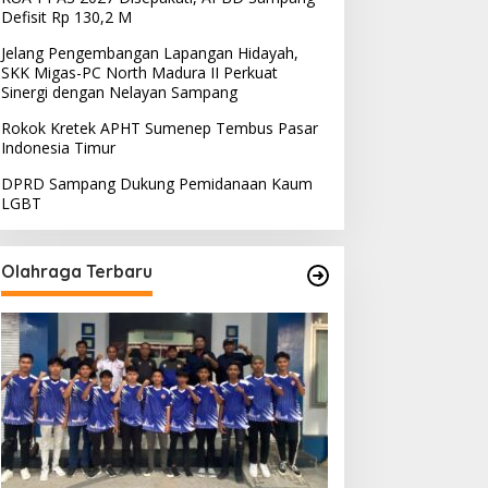
Defisit Rp 130,2 M
Jelang Pengembangan Lapangan Hidayah,
SKK Migas-PC North Madura II Perkuat
Sinergi dengan Nelayan Sampang
Rokok Kretek APHT Sumenep Tembus Pasar
Indonesia Timur
DPRD Sampang Dukung Pemidanaan Kaum
LGBT
Olahraga Terbaru
PRD Sampang Dukung
PPD Desak PLN Madura
emidanaan Kaum LGBT
Evaluasi Program Lisdes
Sumenep, Ini Sebabnya