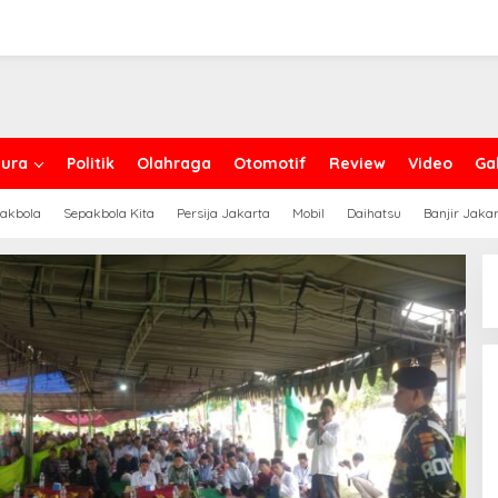
ura
Politik
Olahraga
Otomotif
Review
Video
Gal
akbola
Sepakbola Kita
Persija Jakarta
Mobil
Daihatsu
Banjir Jaka