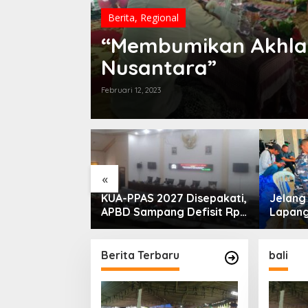
Berita
,
Regional
“Membumikan Akhlak
Nusantara”
Februari 12, 2023
«
PLN Madura
KUA-PPAS 2027 Disepakati,
Jelan
ogram Lisdes
APBD Sampang Defisit Rp
Lapang
i Sebabnya
130,2 M
Migas-
Perkua
Nelay
Berita Terbaru
bali