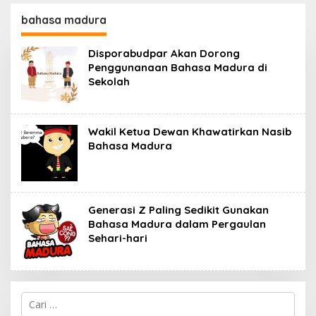
130,2 M
SKK Migas-PC North
Madura II Perkuat
bahasa madura
Sinergi dengan
Nelayan Sampang
Disporabudpar Akan Dorong
Penggunanaan Bahasa Madura di
Sekolah
Wakil Ketua Dewan Khawatirkan Nasib
Bahasa Madura
Generasi Z Paling Sedikit Gunakan
Bahasa Madura dalam Pergaulan
Sehari-hari
Cari
untuk: