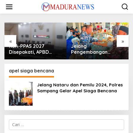
Lewati
ke
konten
«
»
KUA-PPAS 2027
Jelang
Disepakati, APBD
Pengembangan
Sampang Defisit Rp
Lapangan Hidayah,
130,2 M
SKK Migas-PC North
Madura II Perkuat
apel siaga bencana
Sinergi dengan
Nelayan Sampang
Jelang Nataru dan Pemilu 2024, Polres
Sampang Gelar Apel Siaga Bencana
Cari
untuk: