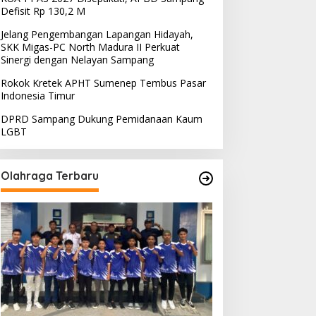
Defisit Rp 130,2 M
Jelang Pengembangan Lapangan Hidayah,
Madura
,
Sampang
SKK Migas-PC North Madura II Perkuat
Sinergi dengan Nelayan Sampang
Indahnya Alun-alun Trunojoyo 
Rokok Kretek APHT Sumenep Tembus Pasar
nuari 4, 2023
Indonesia Timur
DPRD Sampang Dukung Pemidanaan Kaum
LGBT
Olahraga Terbaru
PRD Sampang Dukung
PPD Desak PLN Madura
emidanaan Kaum LGBT
Evaluasi Program Lisdes
Sumenep, Ini Sebabnya