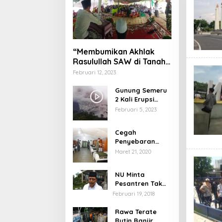
“Membumikan Akhlak
Rasulullah SAW di Tanah
Nusantara”
Februari 12, 2023
Gunung Semeru
2 Kali Erupsi
dengan Tinggi
Februari 5, 2023
Letusan 1.500
Meter
Cegah
Penyebaran
Virus Corona,
Maret 21, 2020
Dinkes Sumenep
Buka Posko
NU Minta
Pelayanan
Pesantren Tak
Terprovokasi
Februari 19, 2018
Teror Orang Gila
Rawa Terate
Rutin Banjir,