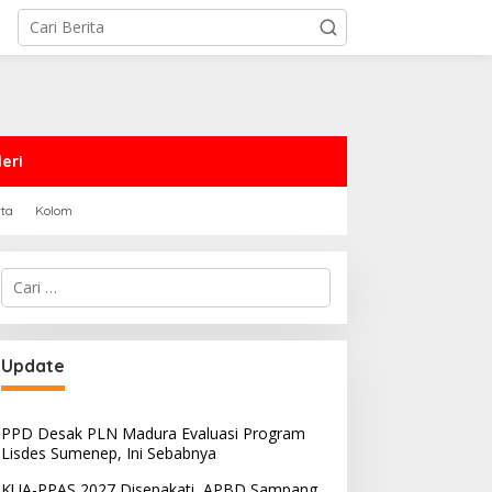
eri
rta
Kolom
Cari
untuk:
Update
PPD Desak PLN Madura Evaluasi Program
Lisdes Sumenep, Ini Sebabnya
KUA-PPAS 2027 Disepakati, APBD Sampang