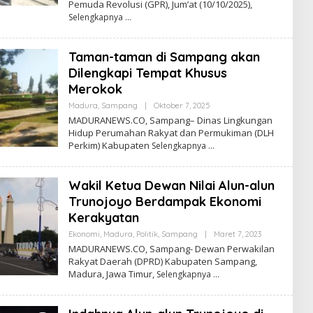
Pemuda Revolusi (GPR), Jum’at (10/10/2025),
Selengkapnya
Taman-taman di Sampang akan
Dilengkapi Tempat Khusus
Merokok
Oleh
Madura
,
Sampang
|
Oktober 7, 2025
Admin
MADURANEWS.CO, Sampang– Dinas Lingkungan
Hidup Perumahan Rakyat dan Permukiman (DLH
Perkim) Kabupaten
Selengkapnya
Wakil Ketua Dewan Nilai Alun-alun
Trunojoyo Berdampak Ekonomi
Kerakyatan
Oleh
Ekonomi
,
Madura
,
Politik
,
Sampang
|
Maret 7, 2023
Admin
MADURANEWS.CO, Sampang- Dewan Perwakilan
Rakyat Daerah (DPRD) Kabupaten Sampang,
Madura, Jawa Timur,
Selengkapnya