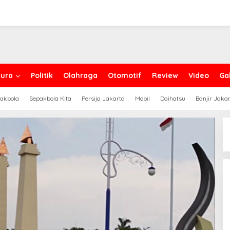
ura
Politik
Olahraga
Otomotif
Review
Video
Gal
akbola
Sepakbola Kita
Persija Jakarta
Mobil
Daihatsu
Banjir Jaka