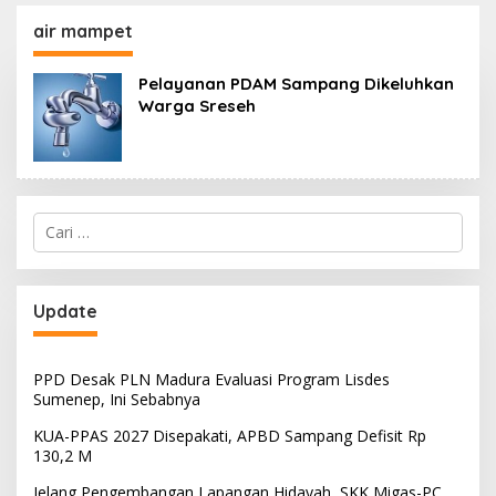
130,2 M
SKK Migas-PC North
Madura II Perkuat
air mampet
Sinergi dengan
Nelayan Sampang
Pelayanan PDAM Sampang Dikeluhkan
Warga Sreseh
Cari
untuk:
Update
PPD Desak PLN Madura Evaluasi Program Lisdes
Sumenep, Ini Sebabnya
KUA-PPAS 2027 Disepakati, APBD Sampang Defisit Rp
130,2 M
Jelang Pengembangan Lapangan Hidayah, SKK Migas-PC