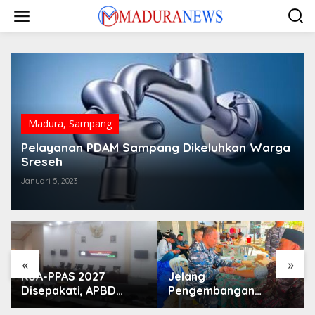
Lewati
ke
konten
Madura
,
Sampang
Pelayanan PDAM Sampang Dikeluhkan Warga
Sreseh
Januari 5, 2023
«
»
KUA-PPAS 2027
Jelang
Disepakati, APBD
Pengembangan
Sampang Defisit Rp
Lapangan Hidayah,