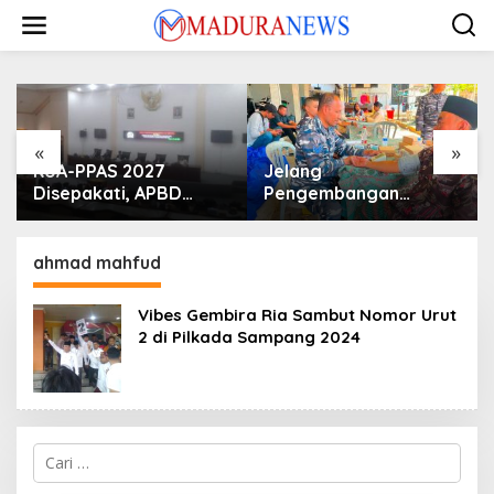
Lewati
ke
konten
«
»
KUA-PPAS 2027
Jelang
Disepakati, APBD
Pengembangan
Sampang Defisit Rp
Lapangan Hidayah,
130,2 M
SKK Migas-PC North
Madura II Perkuat
ahmad mahfud
Sinergi dengan
Nelayan Sampang
Vibes Gembira Ria Sambut Nomor Urut
2 di Pilkada Sampang 2024
Cari
untuk: