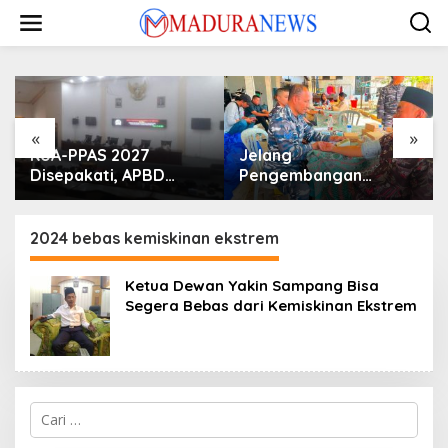
Lewati
ke
konten
«
»
KUA-PPAS 2027
Jelang
Disepakati, APBD
Pengembangan
Sampang Defisit Rp
Lapangan Hidayah,
130,2 M
SKK Migas-PC North
Madura II Perkuat
2024 bebas kemiskinan ekstrem
Sinergi dengan
Nelayan Sampang
Ketua Dewan Yakin Sampang Bisa
Segera Bebas dari Kemiskinan Ekstrem
Cari
untuk: