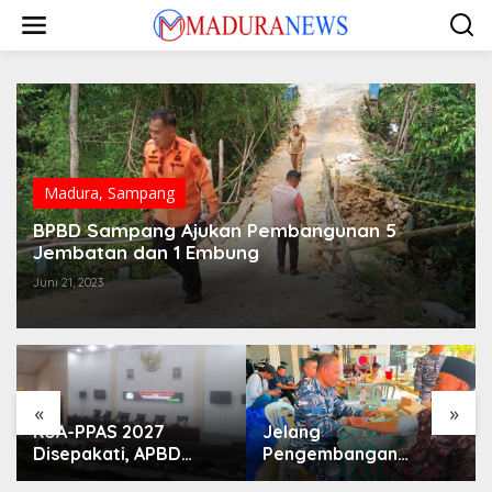
Lewati
ke
konten
Madura
,
Sampang
BPBD Sampang Ajukan Pembangunan 5
Jembatan dan 1 Embung
Juni 21, 2023
«
»
KUA-PPAS 2027
Jelang
Disepakati, APBD
Pengembangan
Sampang Defisit Rp
Lapangan Hidayah,