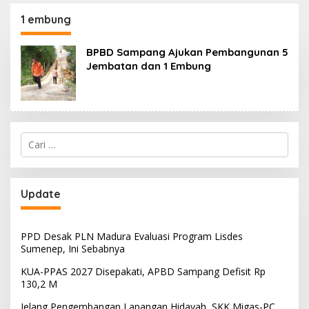
130,2 M
SKK Migas-PC North
Madura II Perkuat
1 embung
Sinergi dengan
Nelayan Sampang
BPBD Sampang Ajukan Pembangunan 5
Jembatan dan 1 Embung
Cari
untuk:
Update
PPD Desak PLN Madura Evaluasi Program Lisdes
Sumenep, Ini Sebabnya
KUA-PPAS 2027 Disepakati, APBD Sampang Defisit Rp
130,2 M
Jelang Pengembangan Lapangan Hidayah, SKK Migas-PC