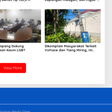
PC North Madura II Perkuat
Sinergi dengan Nelayan
Sampang
mpang Dukung
Dikomplain Masyarakat Terkait
aan Kaum LGBT
Voltase dan Tiang Miring, Ini
Jawaban Manager PLN ULP
Sampang
View More
doman Media Siber