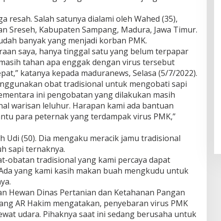
 resah. Salah satunya dialami oleh Wahed (35),
n Sreseh, Kabupaten Sampang, Madura, Jawa Timur.
sudah banyak yang menjadi korban PMK.
araan saya, hanya tinggal satu yang belum terpapar
 masih tahan apa enggak dengan virus tersebut
pat,” katanya kepada maduranews, Selasa (5/7/2022).
menggunakan obat tradisional untuk mengobati sapi
Sementara ini pengobatan yang dilakukan masih
al warisan leluhur. Harapan kami ada bantuan
ntu para peternak yang terdampak virus PMK,”
 Udi (50). Dia mengaku meracik jamu tradisional
h sapi ternaknya.
-obatan tradisional yang kami percaya dapat
 Ada yang kami kasih makan buah mengkudu untuk
ya.
an Hewan Dinas Pertanian dan Ketahanan Pangan
pang AR Hakim mengatakan, penyebaran virus PMK
wat udara. Pihaknya saat ini sedang berusaha untuk