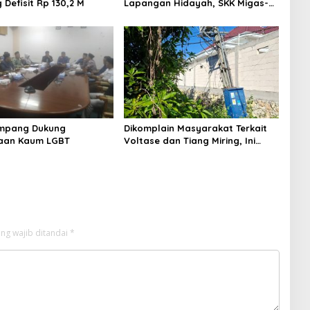
Defisit Rp 130,2 M
Lapangan Hidayah, SKK Migas-
PC North Madura II Perkuat
Sinergi dengan Nelayan
Sampang
mpang Dukung
Dikomplain Masyarakat Terkait
aan Kaum LGBT
Voltase dan Tiang Miring, Ini
Jawaban Manager PLN ULP
Sampang
ng wajib ditandai
*