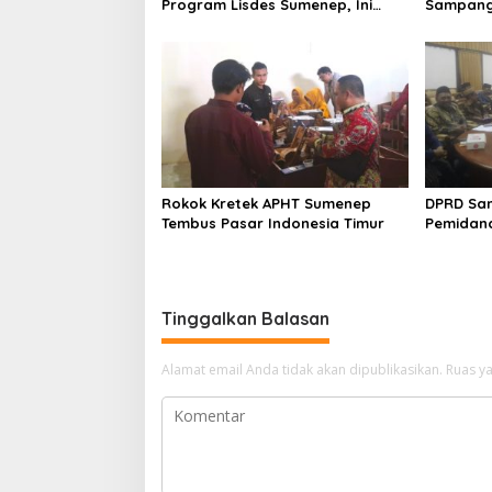
Program Lisdes Sumenep, Ini
Sampang 
Sebabnya
Rokok Kretek APHT Sumenep
DPRD Sa
Tembus Pasar Indonesia Timur
Pemidan
Tinggalkan Balasan
Alamat email Anda tidak akan dipublikasikan.
Ruas ya