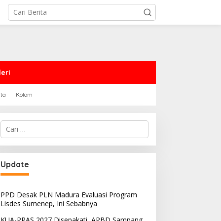
eri
rta
Kolom
Cari
untuk:
Update
PPD Desak PLN Madura Evaluasi Program
Lisdes Sumenep, Ini Sebabnya
KUA-PPAS 2027 Disepakati, APBD Sampang