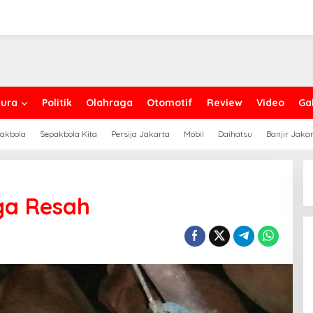
ura
Politik
Olahraga
Otomotif
Review
Video
Gal
akbola
Sepakbola Kita
Persija Jakarta
Mobil
Daihatsu
Banjir Jaka
ga Resah