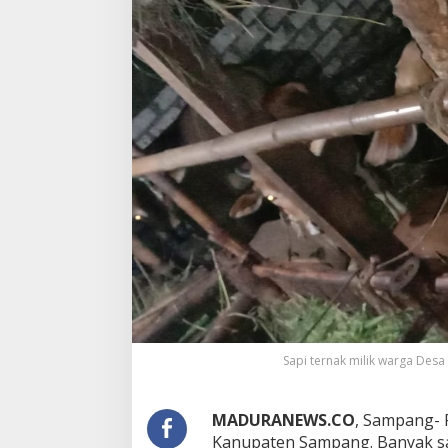
Sapi ternak milik warga Des
MADURANEWS.CO
, Sampang- 
Kanupaten Sampang. Banyak sap