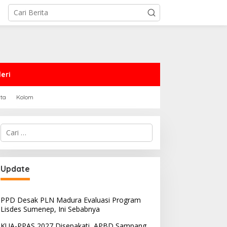
eri
rta
Kolom
Cari
untuk:
Update
PPD Desak PLN Madura Evaluasi Program
Lisdes Sumenep, Ini Sebabnya
KUA-PPAS 2027 Disepakati, APBD Sampang