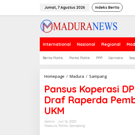
Lewati
ke
Jumat, 7 Agustus 2026
Indeks Berita
konten
International
Nasional
Regional
Mad
Berita Politik
Partai Politik
PPP
Gerindra
Sep
Pansus
Homepage
/
Madura
/
Sampang
Koperasi
Pansus Koperasi D
DPRD
Sampang
Draf Raperda Pemb
Kembalikan
Draf
UKM
Raperda
Pemberdayaan
Koperasi
Admin
Juli 16, 2020
dan
Madura
,
Politik
,
Sampang
UKM