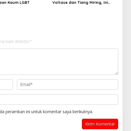
aan Kaum LGBT
Voltase dan Tiang Miring, Ini
Jawaban Manager PLN ULP
Sampang
ng wajib ditandai
*
da peramban ini untuk komentar saya berikutnya.