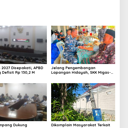
 2027 Disepakati, APBD
Jelang Pengembangan
Defisit Rp 130,2 M
Lapangan Hidayah, SKK Migas-
PC North Madura II Perkuat
Sinergi dengan Nelayan
Sampang
mpang Dukung
Dikomplain Masyarakat Terkait