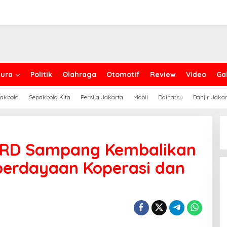
ura
Politik
Olahraga
Otomotif
Review
Video
Gal
akbola
Sepakbola Kita
Persija Jakarta
Mobil
Daihatsu
Banjir Jaka
PRD Sampang Kembalikan
erdayaan Koperasi dan