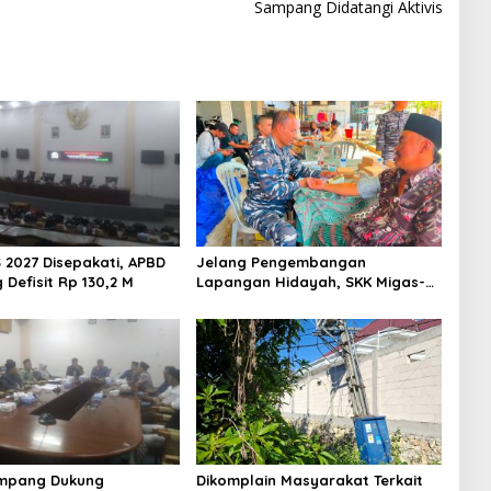
Sampang Didatangi Aktivis
 2027 Disepakati, APBD
Jelang Pengembangan
Defisit Rp 130,2 M
Lapangan Hidayah, SKK Migas-
PC North Madura II Perkuat
Sinergi dengan Nelayan
Sampang
mpang Dukung
Dikomplain Masyarakat Terkait