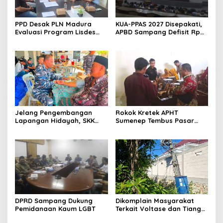
PPD Desak PLN Madura
KUA-PPAS 2027 Disepakati,
Evaluasi Program Lisdes
APBD Sampang Defisit Rp
Sumenep, Ini Sebabnya
130,2 M
Jelang Pengembangan
Rokok Kretek APHT
Lapangan Hidayah, SKK
Sumenep Tembus Pasar
Migas-PC North Madura II
Indonesia Timur
Perkuat Sinergi dengan
Nelayan Sampang
DPRD Sampang Dukung
Dikomplain Masyarakat
Pemidanaan Kaum LGBT
Terkait Voltase dan Tiang
Miring, Ini Jawaban