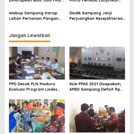
Peningkatkan IPM Sampang
Perbaikan Jalan Swadaya
Masyarakat
Wabup Sampang Harap
Disdik Sampang Janji
Lahan Pertanian Pangan
Perjuangkan Kesejahteraan
Tetap Terjaga
PPPK Paruh Waktu
Jangan Lewatkan
PPD Desak PLN Madura
KUA-PPAS 2027 Disepakati,
Evaluasi Program Lisdes
APBD Sampang Defisit Rp
Sumenep, Ini Sebabnya
130,2 M