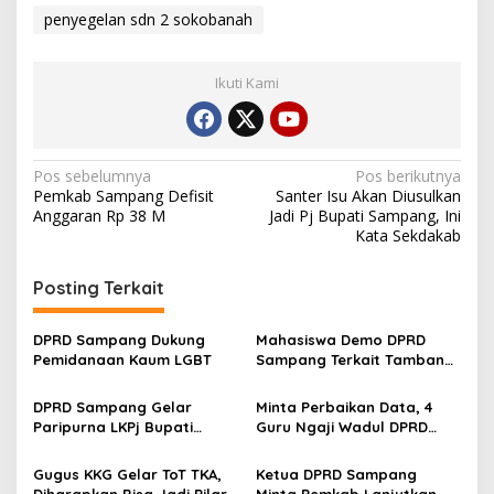
penyegelan sdn 2 sokobanah
Ikuti Kami
Navigasi
Pos sebelumnya
Pos berikutnya
Pemkab Sampang Defisit
Santer Isu Akan Diusulkan
pos
Anggaran Rp 38 M
Jadi Pj Bupati Sampang, Ini
Kata Sekdakab
Posting Terkait
DPRD Sampang Dukung
Mahasiswa Demo DPRD
Pemidanaan Kaum LGBT
Sampang Terkait Tambang
Galian C Ilegal
DPRD Sampang Gelar
Minta Perbaikan Data, 4
Paripurna LKPj Bupati
Guru Ngaji Wadul DPRD
Tahun 2025
Sampang
Gugus KKG Gelar ToT TKA,
Ketua DPRD Sampang
Diharapkan Bisa Jadi Pilar
Minta Pemkab Lanjutkan