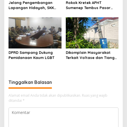
Jelang Pengembangan
Rokok Kretek APHT
Lapangan Hidayah, SKK
Sumenep Tembus Pasar
Migas-PC North Madura II
Indonesia Timur
Perkuat Sinergi dengan
Nelayan Sampang
DPRD Sampang Dukung
Dikomplain Masyarakat
Pemidanaan Kaum LGBT
Terkait Voltase dan Tiang
Miring, Ini Jawaban
Manager PLN ULP Sampang
Tinggalkan Balasan
Alamat email Anda tidak akan dipublikasikan.
Ruas yang wajib
ditandai
*