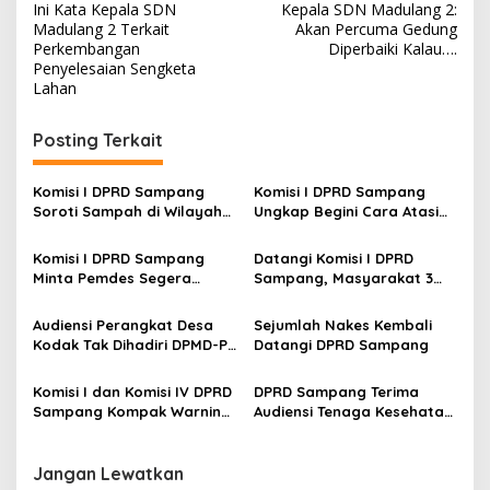
Ini Kata Kepala SDN
Kepala SDN Madulang 2:
pos
Madulang 2 Terkait
Akan Percuma Gedung
Perkembangan
Diperbaiki Kalau….
Penyelesaian Sengketa
Lahan
Posting Terkait
Komisi I DPRD Sampang
Komisi I DPRD Sampang
Soroti Sampah di Wilayah
Ungkap Begini Cara Atasi
Pantura
Talangan Proyek DD Tahap
II yang Tak Bisa Cair
Komisi I DPRD Sampang
Datangi Komisi I DPRD
Minta Pemdes Segera
Sampang, Masyarakat 3
Lengkapi Administrasi
Desa Klarifikasi FAM Bukan
BUMDes
Warga Pajeruan-
Audiensi Perangkat Desa
Sejumlah Nakes Kembali
Palenggian-Komis
Kodak Tak Dihadiri DPMD-Pj
Datangi DPRD Sampang
Kades, Ini Kata Komisi I
DPRD Sampang
Komisi I dan Komisi IV DPRD
DPRD Sampang Terima
Sampang Kompak Warning
Audiensi Tenaga Kesehatan,
Proses Rekrutmen PPPK
Ini yang Dibahas
Paruh Waktu
Jangan Lewatkan