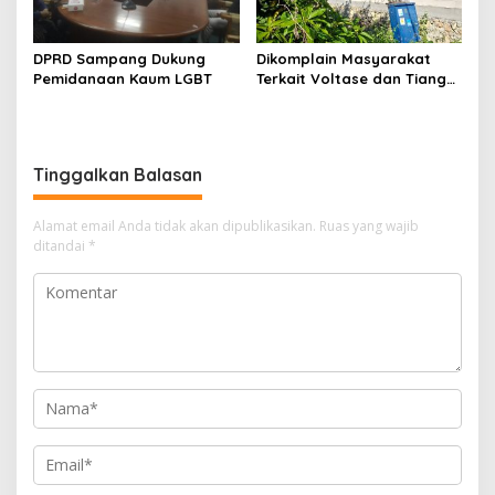
DPRD Sampang Dukung
Dikomplain Masyarakat
Pemidanaan Kaum LGBT
Terkait Voltase dan Tiang
Miring, Ini Jawaban
Manager PLN ULP Sampang
Tinggalkan Balasan
Alamat email Anda tidak akan dipublikasikan.
Ruas yang wajib
ditandai
*