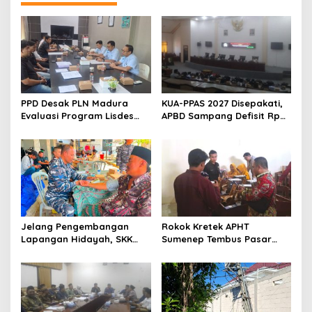
PPD Desak PLN Madura
KUA-PPAS 2027 Disepakati,
Evaluasi Program Lisdes
APBD Sampang Defisit Rp
Sumenep, Ini Sebabnya
130,2 M
Jelang Pengembangan
Rokok Kretek APHT
Lapangan Hidayah, SKK
Sumenep Tembus Pasar
Migas-PC North Madura II
Indonesia Timur
Perkuat Sinergi dengan
Nelayan Sampang