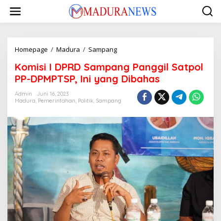
Lewati
ke
konten
Komisi
Homepage
/
Madura
/
Sampang
I
Komisi I DPRD Sampang Panggil Satpol
DPRD
Sampang
PP-DPMPTSP, Ini yang Dibahas
Panggil
Satpol
Admin
Juni 16, 2023
Madura
,
Pemerintahan
,
Politik
,
Sampang
PP-
DPMPTSP,
Ini
yang
Dibahas