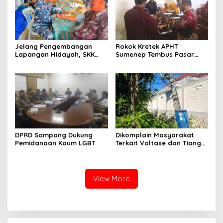
Jelang Pengembangan
Rokok Kretek APHT
Lapangan Hidayah, SKK
Sumenep Tembus Pasar
Migas-PC North Madura II
Indonesia Timur
Perkuat Sinergi dengan
Nelayan Sampang
DPRD Sampang Dukung
Dikomplain Masyarakat
Pemidanaan Kaum LGBT
Terkait Voltase dan Tiang
Miring, Ini Jawaban
Manager PLN ULP Sampang
View More