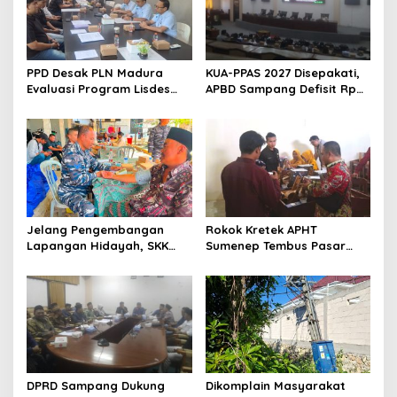
PPD Desak PLN Madura
KUA-PPAS 2027 Disepakati,
Evaluasi Program Lisdes
APBD Sampang Defisit Rp
Sumenep, Ini Sebabnya
130,2 M
Jelang Pengembangan
Rokok Kretek APHT
Lapangan Hidayah, SKK
Sumenep Tembus Pasar
Migas-PC North Madura II
Indonesia Timur
Perkuat Sinergi dengan
Nelayan Sampang
DPRD Sampang Dukung
Dikomplain Masyarakat