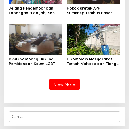
Jelang Pengembangan
Rokok Kretek APHT
Lapangan Hidayah, SKK
Sumenep Tembus Pasar
Migas-PC North Madura II
Indonesia Timur
Perkuat Sinergi dengan
Nelayan Sampang
DPRD Sampang Dukung
Dikomplain Masyarakat
Pemidanaan Kaum LGBT
Terkait Voltase dan Tiang
Miring, Ini Jawaban
Manager PLN ULP Sampang
View More
Cari
untuk: