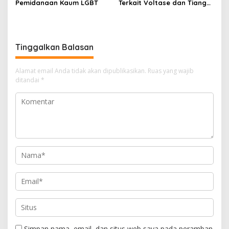
Pemidanaan Kaum LGBT
Terkait Voltase dan Tiang
Miring, Ini Jawaban
Manager PLN ULP Sampang
Tinggalkan Balasan
Alamat email Anda tidak akan dipublikasikan.
Ruas yang wajib
ditandai
*
Simpan nama, email, dan situs web saya pada peramban