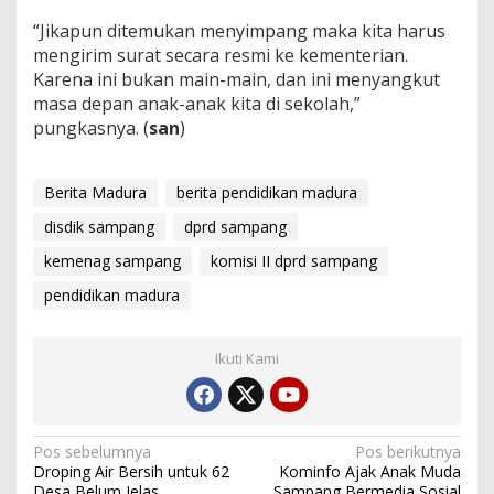
“Jikapun ditemukan menyimpang maka kita harus
mengirim surat secara resmi ke kementerian.
Karena ini bukan main-main, dan ini menyangkut
masa depan anak-anak kita di sekolah,”
pungkasnya. (
san
)
Berita Madura
berita pendidikan madura
disdik sampang
dprd sampang
kemenag sampang
komisi II dprd sampang
pendidikan madura
Ikuti Kami
Navigasi
Pos sebelumnya
Pos berikutnya
Droping Air Bersih untuk 62
Kominfo Ajak Anak Muda
pos
Desa Belum Jelas
Sampang Bermedia Sosial