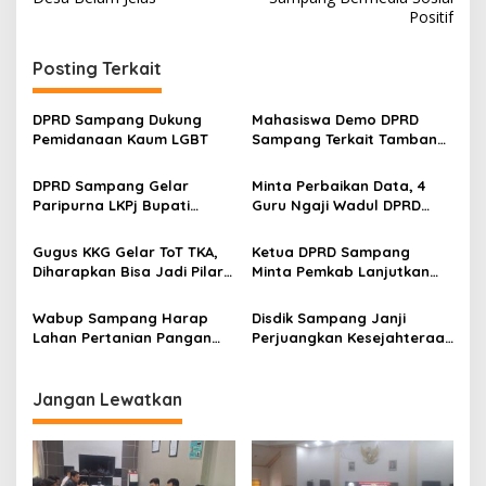
Positif
Posting Terkait
DPRD Sampang Dukung
Mahasiswa Demo DPRD
Pemidanaan Kaum LGBT
Sampang Terkait Tambang
Galian C Ilegal
DPRD Sampang Gelar
Minta Perbaikan Data, 4
Paripurna LKPj Bupati
Guru Ngaji Wadul DPRD
Tahun 2025
Sampang
Gugus KKG Gelar ToT TKA,
Ketua DPRD Sampang
Diharapkan Bisa Jadi Pilar
Minta Pemkab Lanjutkan
Peningkatkan IPM Sampang
Perbaikan Jalan Swadaya
Masyarakat
Wabup Sampang Harap
Disdik Sampang Janji
Lahan Pertanian Pangan
Perjuangkan Kesejahteraan
Tetap Terjaga
PPPK Paruh Waktu
Jangan Lewatkan