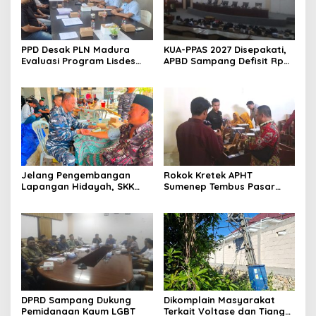
PPD Desak PLN Madura
KUA-PPAS 2027 Disepakati,
Evaluasi Program Lisdes
APBD Sampang Defisit Rp
Sumenep, Ini Sebabnya
130,2 M
Jelang Pengembangan
Rokok Kretek APHT
Lapangan Hidayah, SKK
Sumenep Tembus Pasar
Migas-PC North Madura II
Indonesia Timur
Perkuat Sinergi dengan
Nelayan Sampang
DPRD Sampang Dukung
Dikomplain Masyarakat
Pemidanaan Kaum LGBT
Terkait Voltase dan Tiang