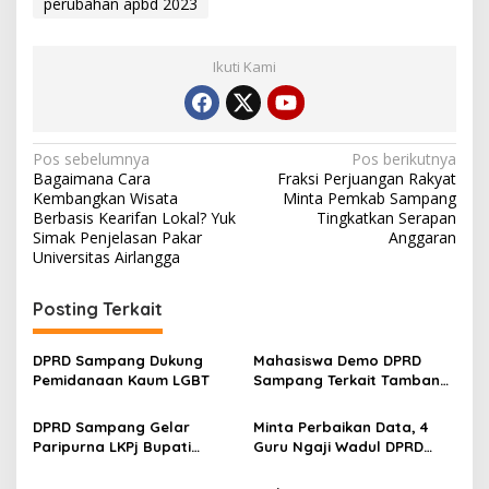
perubahan apbd 2023
Ikuti Kami
Navigasi
Pos sebelumnya
Pos berikutnya
Bagaimana Cara
Fraksi Perjuangan Rakyat
pos
Kembangkan Wisata
Minta Pemkab Sampang
Berbasis Kearifan Lokal? Yuk
Tingkatkan Serapan
Simak Penjelasan Pakar
Anggaran
Universitas Airlangga
Posting Terkait
DPRD Sampang Dukung
Mahasiswa Demo DPRD
Pemidanaan Kaum LGBT
Sampang Terkait Tambang
Galian C Ilegal
DPRD Sampang Gelar
Minta Perbaikan Data, 4
Paripurna LKPj Bupati
Guru Ngaji Wadul DPRD
Tahun 2025
Sampang