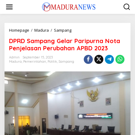
Lewati
ke
konten
DPRD
Homepage
/
Madura
/
Sampang
Sampang
DPRD Sampang Gelar Paripurna Nota
Gelar
Paripurna
Penjelasan Perubahan APBD 2023
Nota
Penjelasan
Admin
September 15, 2023
Madura
,
Pemerintahan
,
Politik
,
Sampang
Perubahan
APBD
2023