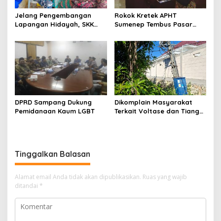
Jelang Pengembangan
Rokok Kretek APHT
Lapangan Hidayah, SKK
Sumenep Tembus Pasar
Migas-PC North Madura II
Indonesia Timur
Perkuat Sinergi dengan
Nelayan Sampang
DPRD Sampang Dukung
Dikomplain Masyarakat
Pemidanaan Kaum LGBT
Terkait Voltase dan Tiang
Miring, Ini Jawaban
Manager PLN ULP Sampang
Tinggalkan Balasan
Alamat email Anda tidak akan dipublikasikan.
Ruas yang wajib
ditandai
*