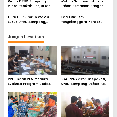
Ketua DPRD Sampang
Wabup Sampang Harap
Minta Pemkab Lanjutkan
Lahan Pertanian Pangan
Perbaikan Jalan Swadaya
Tetap Terjaga
Masyarakat
Guru PPPK Paruh Waktu
Cari Titik Temu,
Luruk DPRD Sampang,
Penyelenggara Konser
Minta Diperjuangkan
Valen di Sampang Terima
Kesejahteraannya
Masukan Kyai-Habaib
Jangan Lewatkan
PPD Desak PLN Madura
KUA-PPAS 2027 Disepakati,
Evaluasi Program Lisdes
APBD Sampang Defisit Rp
Sumenep, Ini Sebabnya
130,2 M