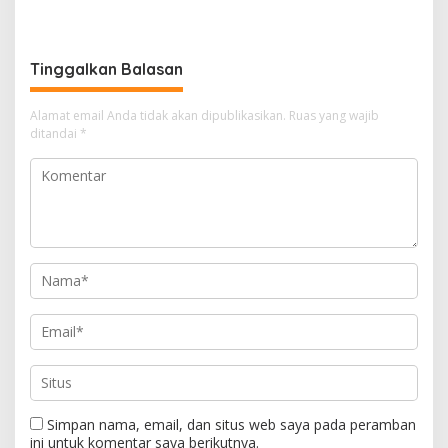
Miring, Ini Jawaban
Manager PLN ULP Sampang
Tinggalkan Balasan
Alamat email Anda tidak akan dipublikasikan.
Ruas yang wajib
ditandai
*
Simpan nama, email, dan situs web saya pada peramban
ini untuk komentar saya berikutnya.