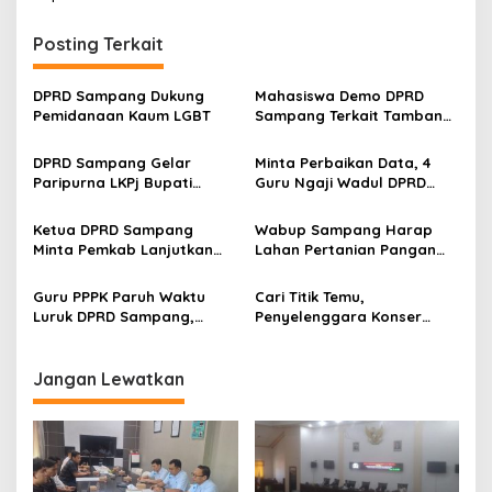
Posting Terkait
DPRD Sampang Dukung
Mahasiswa Demo DPRD
Pemidanaan Kaum LGBT
Sampang Terkait Tambang
Galian C Ilegal
DPRD Sampang Gelar
Minta Perbaikan Data, 4
Paripurna LKPj Bupati
Guru Ngaji Wadul DPRD
Tahun 2025
Sampang
Ketua DPRD Sampang
Wabup Sampang Harap
Minta Pemkab Lanjutkan
Lahan Pertanian Pangan
Perbaikan Jalan Swadaya
Tetap Terjaga
Masyarakat
Guru PPPK Paruh Waktu
Cari Titik Temu,
Luruk DPRD Sampang,
Penyelenggara Konser
Minta Diperjuangkan
Valen di Sampang Terima
Kesejahteraannya
Masukan Kyai-Habaib
Jangan Lewatkan