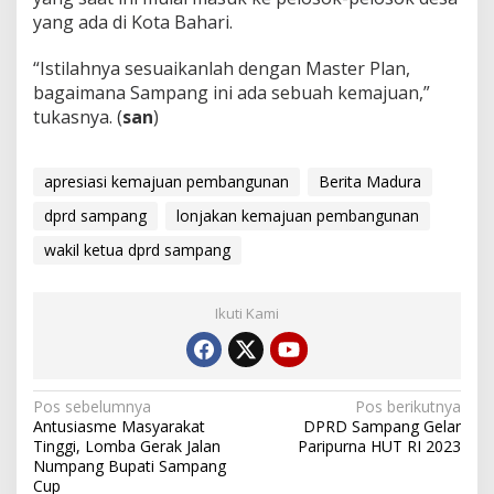
yang ada di Kota Bahari.
“Istilahnya sesuaikanlah dengan Master Plan,
bagaimana Sampang ini ada sebuah kemajuan,”
tukasnya. (
san
)
apresiasi kemajuan pembangunan
Berita Madura
dprd sampang
lonjakan kemajuan pembangunan
wakil ketua dprd sampang
Ikuti Kami
Navigasi
Pos sebelumnya
Pos berikutnya
Antusiasme Masyarakat
DPRD Sampang Gelar
pos
Tinggi, Lomba Gerak Jalan
Paripurna HUT RI 2023
Numpang Bupati Sampang
Cup