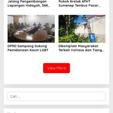
Jelang Pengembangan
Rokok Kretek APHT
Lapangan Hidayah, SKK
Sumenep Tembus Pasar
Migas-PC North Madura II
Indonesia Timur
Perkuat Sinergi dengan
Nelayan Sampang
DPRD Sampang Dukung
Dikomplain Masyarakat
Pemidanaan Kaum LGBT
Terkait Voltase dan Tiang
Miring, Ini Jawaban
Manager PLN ULP Sampang
View More
Cari
untuk: