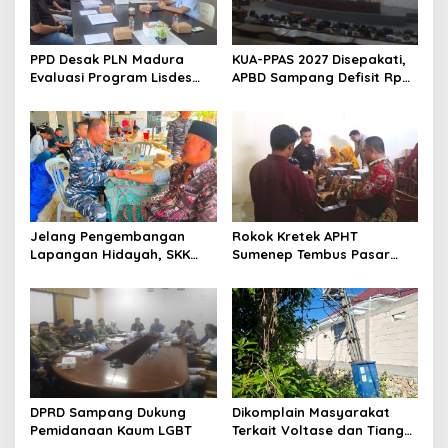
PPD Desak PLN Madura
KUA-PPAS 2027 Disepakati,
Evaluasi Program Lisdes
APBD Sampang Defisit Rp
Sumenep, Ini Sebabnya
130,2 M
Jelang Pengembangan
Rokok Kretek APHT
Lapangan Hidayah, SKK
Sumenep Tembus Pasar
Migas-PC North Madura II
Indonesia Timur
Perkuat Sinergi dengan
Nelayan Sampang
DPRD Sampang Dukung
Dikomplain Masyarakat
Pemidanaan Kaum LGBT
Terkait Voltase dan Tiang