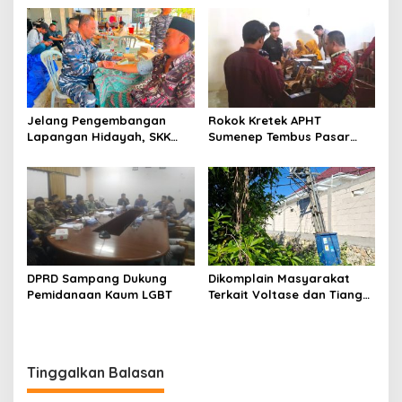
Jelang Pengembangan
Rokok Kretek APHT
Lapangan Hidayah, SKK
Sumenep Tembus Pasar
Migas-PC North Madura II
Indonesia Timur
Perkuat Sinergi dengan
Nelayan Sampang
DPRD Sampang Dukung
Dikomplain Masyarakat
Pemidanaan Kaum LGBT
Terkait Voltase dan Tiang
Miring, Ini Jawaban
Manager PLN ULP Sampang
Tinggalkan Balasan