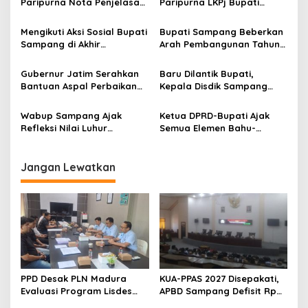
Paripurna Nota Penjelasan
Paripurna LKPj Bupati
Pertanggungjawaban APBD
Tahun 2025
2025
Mengikuti Aksi Sosial Bupati
Bupati Sampang Beberkan
Sampang di Akhir
Arah Pembangunan Tahun
Ramadhan:
2027 dalam Musrenbang
Bercengkerama, Salurkan
RKPD
Gubernur Jatim Serahkan
Baru Dilantik Bupati,
Bansos, dan Dengarkan
Bantuan Aspal Perbaikan
Kepala Disdik Sampang
Keluh Kesah Kaum Duafa
Jalan kepada Bupati
Janji Tingkatkan Mutu Guru
Sampang
Wabup Sampang Ajak
Ketua DPRD-Bupati Ajak
Refleksi Nilai Luhur
Semua Elemen Bahu-
Pendahulu dan Jaga 3 Pilar
Membahu Majukan
Pembangunan
Sampang
Jangan Lewatkan
PPD Desak PLN Madura
KUA-PPAS 2027 Disepakati,
Evaluasi Program Lisdes
APBD Sampang Defisit Rp
Sumenep, Ini Sebabnya
130,2 M