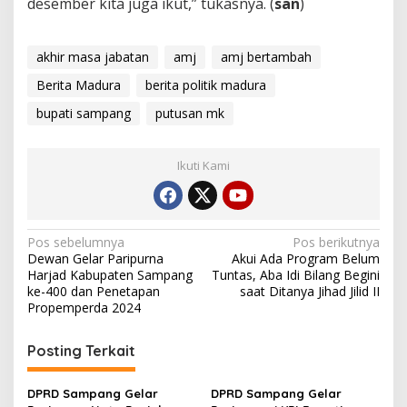
desember kita juga ikut,” tukasnya. (
san
)
akhir masa jabatan
amj
amj bertambah
Berita Madura
berita politik madura
bupati sampang
putusan mk
Ikuti Kami
Navigasi
Pos sebelumnya
Pos berikutnya
Dewan Gelar Paripurna
Akui Ada Program Belum
pos
Harjad Kabupaten Sampang
Tuntas, Aba Idi Bilang Begini
ke-400 dan Penetapan
saat Ditanya Jihad Jilid II
Propemperda 2024
Posting Terkait
DPRD Sampang Gelar
DPRD Sampang Gelar