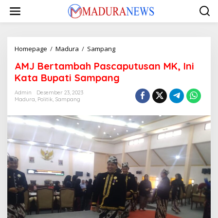
Lewati
ke
konten
AMJ
Homepage
/
Madura
/
Sampang
Bertambah
AMJ Bertambah Pascaputusan MK, Ini
Pascaputusan
MK,
Kata Bupati Sampang
Ini
Kata
Admin
Desember 23, 2023
Madura
,
Politik
,
Sampang
Bupati
Sampang