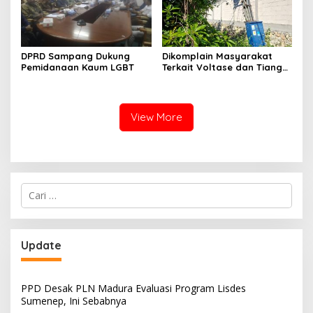
DPRD Sampang Dukung
Dikomplain Masyarakat
Pemidanaan Kaum LGBT
Terkait Voltase dan Tiang
Miring, Ini Jawaban
Manager PLN ULP Sampang
View More
Cari
untuk:
Update
PPD Desak PLN Madura Evaluasi Program Lisdes
Sumenep, Ini Sebabnya