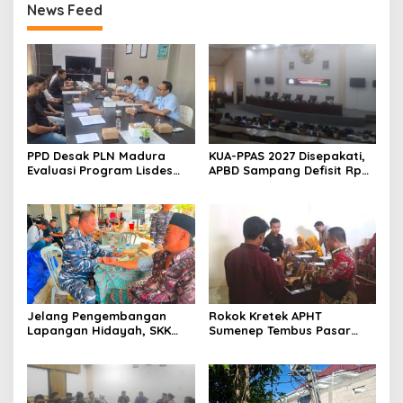
News Feed
PPD Desak PLN Madura
KUA-PPAS 2027 Disepakati,
Evaluasi Program Lisdes
APBD Sampang Defisit Rp
Sumenep, Ini Sebabnya
130,2 M
Jelang Pengembangan
Rokok Kretek APHT
Lapangan Hidayah, SKK
Sumenep Tembus Pasar
Migas-PC North Madura II
Indonesia Timur
Perkuat Sinergi dengan
Nelayan Sampang