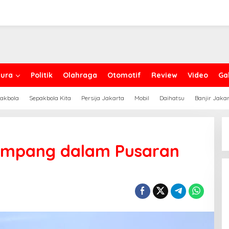
ura
Politik
Olahraga
Otomotif
Review
Video
Gal
akbola
Sepakbola Kita
Persija Jakarta
Mobil
Daihatsu
Banjir Jaka
ampang dalam Pusaran