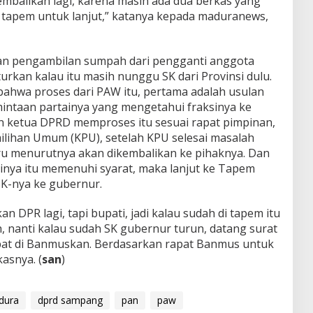
embalikan lagi, karena masih ada dua berkas yang
e tapem untuk lanjut,” katanya kepada maduranews,
an pengambilan sumpah dari pengganti anggota
kan kalau itu masih nunggu SK dari Provinsi dulu.
n bahwa proses dari PAW itu, pertama adalah usulan
mintaan partainya yang mengetahui fraksinya ke
 ketua DPRD memproses itu sesuai rapat pimpinan,
milihan Umum (KPU), setelah KPU selesai masalah
ru menurutnya akan dikembalikan ke pihaknya. Dan
tinya itu memenuhi syarat, maka lanjut ke Tapem
SK-nya ke gubernur.
 DPR lagi, tapi bupati, jadi kalau sudah di tapem itu
, nanti kalau sudah SK gubernur turun, datang surat
apat di Banmuskan. Berdasarkan rapat Banmus untuk
asnya. (
san
)
adura
dprd sampang
pan
paw