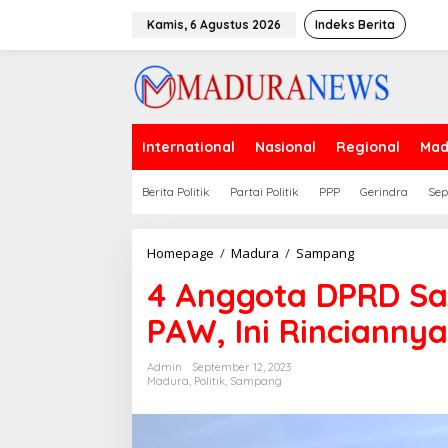
Lewati
ke
Kamis, 6 Agustus 2026
Indeks Berita
konten
International
Nasional
Regional
Mad
Berita Politik
Partai Politik
PPP
Gerindra
Sep
4
Homepage
/
Madura
/
Sampang
Anggota
4 Anggota DPRD S
DPRD
Sampang
PAW, Ini Rinciannya
dalam
Pusaran
PAW,
Admin
September 12, 2023
Ini
Madura
,
Politik
,
Sampang
Rinciannya