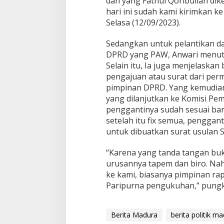
dan yang Fathul Qoribullah dik
hari ini sudah kami kirimkan k
Selasa (12/09/2023).
Sedangkan untuk pelantikan d
DPRD yang PAW, Anwari menutur
Selain itu, Ia juga menjelaska
pengajuan atau surat dari per
pimpinan DPRD. Yang kemudian
yang dilanjutkan ke Komisi Pe
penggantinya sudah sesuai ba
setelah itu fix semua, penggan
untuk dibuatkan surat usulan 
“Karena yang tanda tangan bukan
urusannya tapem dan biro. Nah
ke kami, biasanya pimpinan r
Paripurna pengukuhan,” pungk
Berita Madura
berita politik m