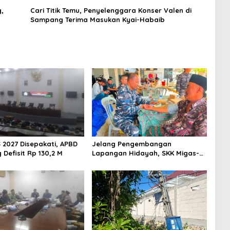
,
Cari Titik Temu, Penyelenggara Konser Valen di
Sampang Terima Masukan Kyai-Habaib
 2027 Disepakati, APBD
Jelang Pengembangan
Defisit Rp 130,2 M
Lapangan Hidayah, SKK Migas-
PC North Madura II Perkuat
Sinergi dengan Nelayan
Sampang