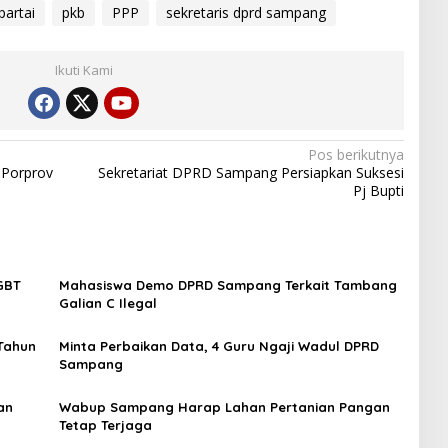
partai
pkb
PPP
sekretaris dprd sampang
Ikuti Kami
Pos berikutnya
 Porprov
Sekretariat DPRD Sampang Persiapkan Suksesi
Pj Bupti
LGBT
Mahasiswa Demo DPRD Sampang Terkait Tambang
Galian C Ilegal
Tahun
Minta Perbaikan Data, 4 Guru Ngaji Wadul DPRD
Sampang
an
Wabup Sampang Harap Lahan Pertanian Pangan
Tetap Terjaga