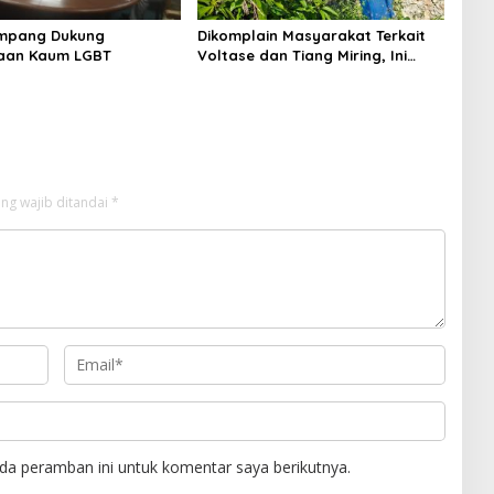
mpang Dukung
Dikomplain Masyarakat Terkait
aan Kaum LGBT
Voltase dan Tiang Miring, Ini
Jawaban Manager PLN ULP
Sampang
ng wajib ditandai
*
da peramban ini untuk komentar saya berikutnya.