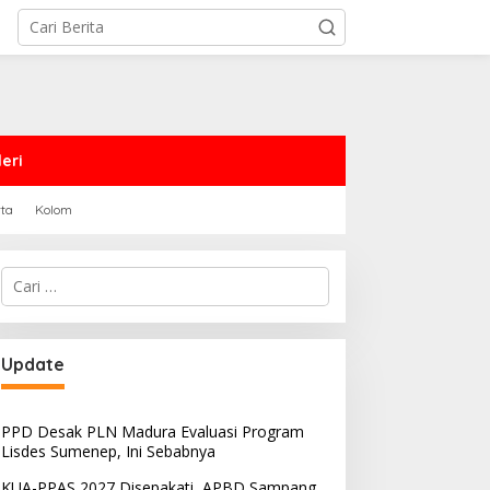
eri
rta
Kolom
Cari
untuk:
Update
PPD Desak PLN Madura Evaluasi Program
Lisdes Sumenep, Ini Sebabnya
KUA-PPAS 2027 Disepakati, APBD Sampang