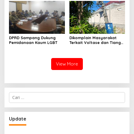
Nelayan Sampang
DPRD Sampang Dukung
Dikomplain Masyarakat
Pemidanaan Kaum LGBT
Terkait Voltase dan Tiang
Miring, Ini Jawaban
Manager PLN ULP Sampang
View More
Cari
untuk:
Update