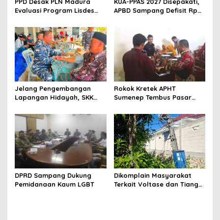
PPD Desak PLN Madura
KUA-PPAS 2027 Disepakati,
Evaluasi Program Lisdes
APBD Sampang Defisit Rp
Sumenep, Ini Sebabnya
130,2 M
Jelang Pengembangan
Rokok Kretek APHT
Lapangan Hidayah, SKK
Sumenep Tembus Pasar
Migas-PC North Madura II
Indonesia Timur
Perkuat Sinergi dengan
Nelayan Sampang
DPRD Sampang Dukung
Dikomplain Masyarakat
Pemidanaan Kaum LGBT
Terkait Voltase dan Tiang
Miring, Ini Jawaban
Manager PLN ULP Sampang