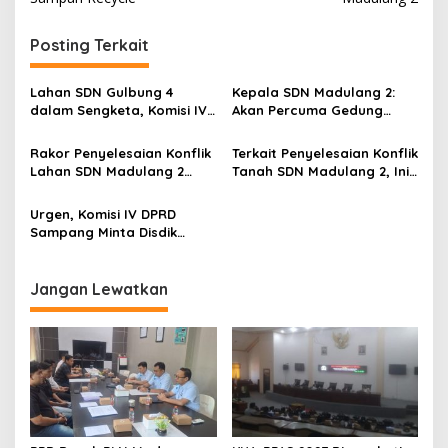
Posting Terkait
Lahan SDN Gulbung 4
Kepala SDN Madulang 2:
dalam Sengketa, Komisi IV
Akan Percuma Gedung
DPRD Sampang Minta
Diperbaiki Kalau….
Diselesaikan dengan Cara
Rakor Penyelesaian Konflik
Terkait Penyelesaian Konflik
Ini
Lahan SDN Madulang 2
Tanah SDN Madulang 2, Ini
Belum Buahkan Hasil, Ada
yang akan Dilakukan
Pihak yang Tak Hadir
Pemkab Sampang
Urgen, Komisi IV DPRD
Sampang Minta Disdik
Turun Tangan
Atasi Sengketa Lahan SDN
Madulang 2
Jangan Lewatkan