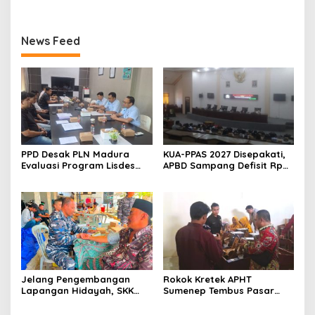
News Feed
PPD Desak PLN Madura
KUA-PPAS 2027 Disepakati,
Evaluasi Program Lisdes
APBD Sampang Defisit Rp
Sumenep, Ini Sebabnya
130,2 M
Jelang Pengembangan
Rokok Kretek APHT
Lapangan Hidayah, SKK
Sumenep Tembus Pasar
Migas-PC North Madura II
Indonesia Timur
Perkuat Sinergi dengan