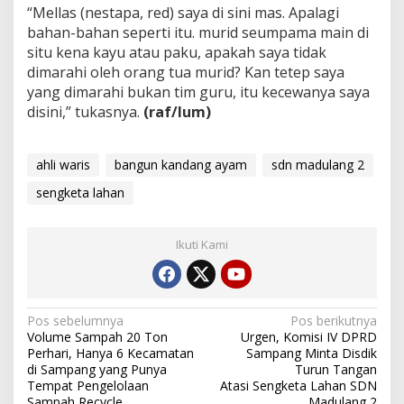
“Mellas (nestapa, red) saya di sini mas. Apalagi
bahan-bahan seperti itu. murid seumpama main di
situ kena kayu atau paku, apakah saya tidak
dimarahi oleh orang tua murid? Kan tetep saya
yang dimarahi bukan tim guru, itu kecewanya saya
disini,” tukasnya.
(raf/lum)
ahli waris
bangun kandang ayam
sdn madulang 2
sengketa lahan
Ikuti Kami
Navigasi
Pos sebelumnya
Pos berikutnya
Volume Sampah 20 Ton
Urgen, Komisi IV DPRD
pos
Perhari, Hanya 6 Kecamatan
Sampang Minta Disdik
di Sampang yang Punya
Turun Tangan
Tempat Pengelolaan
Atasi Sengketa Lahan SDN
Sampah Recycle
Madulang 2