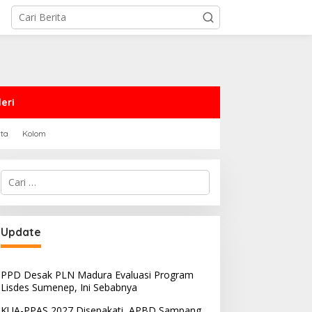
eri
rta
Kolom
Cari
untuk:
Update
PPD Desak PLN Madura Evaluasi Program
Lisdes Sumenep, Ini Sebabnya
KUA-PPAS 2027 Disepakati, APBD Sampang