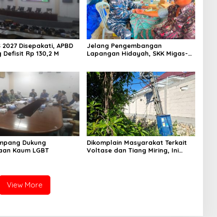
 2027 Disepakati, APBD
Jelang Pengembangan
Defisit Rp 130,2 M
Lapangan Hidayah, SKK Migas-
PC North Madura II Perkuat
Sinergi dengan Nelayan
Sampang
mpang Dukung
Dikomplain Masyarakat Terkait
aan Kaum LGBT
Voltase dan Tiang Miring, Ini
Jawaban Manager PLN ULP
Sampang
View More