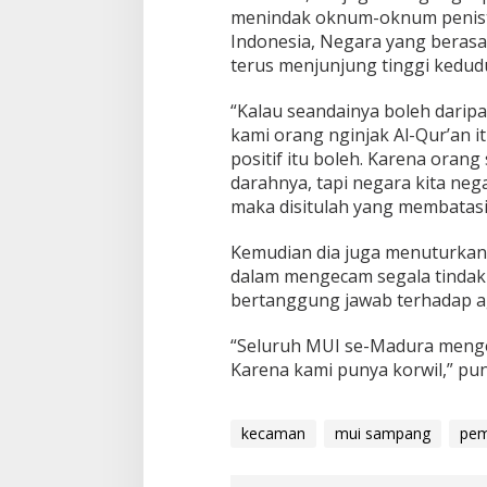
menindak oknum-oknum penist
Indonesia, Negara yang berasa
terus menjunjung tinggi kedu
“Kalau seandainya boleh daripa
kami orang nginjak Al-Qur’an i
positif itu boleh. Karena orang 
darahnya, tapi negara kita ne
maka disitulah yang membatasi
Kemudian dia juga menuturkan
dalam mengecam segala tindak 
bertanggung jawab terhadap 
“Seluruh MUI se-Madura mengec
Karena kami punya korwil,” pun
kecaman
mui sampang
pem