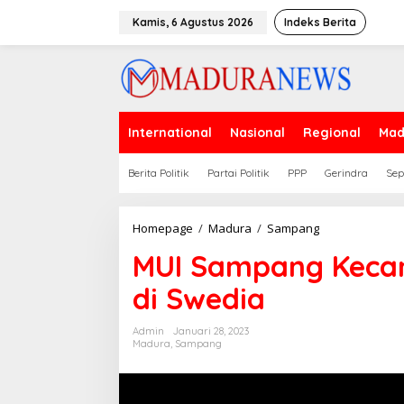
Lewati
ke
Kamis, 6 Agustus 2026
Indeks Berita
konten
International
Nasional
Regional
Mad
Berita Politik
Partai Politik
PPP
Gerindra
Sep
MUI
Homepage
/
Madura
/
Sampang
Sampang
MUI Sampang Keca
Kecam
Pembakaran
di Swedia
al-
Qur'an
di
Admin
Januari 28, 2023
Swedia
Madura
,
Sampang