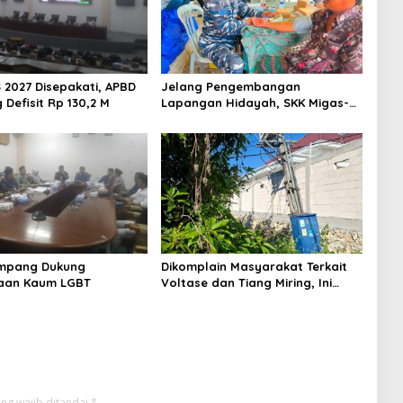
 2027 Disepakati, APBD
Jelang Pengembangan
Defisit Rp 130,2 M
Lapangan Hidayah, SKK Migas-
PC North Madura II Perkuat
Sinergi dengan Nelayan
Sampang
mpang Dukung
Dikomplain Masyarakat Terkait
aan Kaum LGBT
Voltase dan Tiang Miring, Ini
Jawaban Manager PLN ULP
Sampang
ng wajib ditandai
*