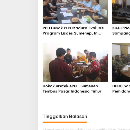
PPD Desak PLN Madura Evaluasi
KUA-PPAS
Program Lisdes Sumenep, Ini
Sampang 
Sebabnya
Rokok Kretek APHT Sumenep
DPRD Sa
Tembus Pasar Indonesia Timur
Pemidan
Tinggalkan Balasan
Alamat email Anda tidak akan dipublikasikan.
Ruas ya