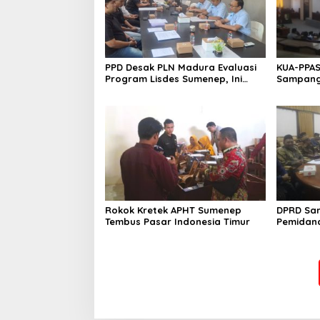
PPD Desak PLN Madura Evaluasi
KUA-PPAS
Program Lisdes Sumenep, Ini
Sampang 
Sebabnya
Rokok Kretek APHT Sumenep
DPRD Sa
Tembus Pasar Indonesia Timur
Pemidan