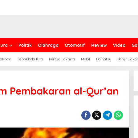
ura
Politik
Olahraga
Otomotif
Review
Video
Gal
akbola
Sepakbola Kita
Persija Jakarta
Mobil
Daihatsu
Banjir Jaka
m Pembakaran al-Qur’an