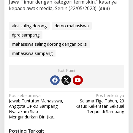
Jawa Timur dengan kategori termiskin,” katanya
kepada awak media, Senin (22/05/2023). (
san
)
aksi saling dorong
demo mahasiswa
dprd sampang
mahasiswa saling dorong dengan polisi
mahasiswa sampang
Ikuti Kami
Navigasi
Pos sebelumnya
Pos berikutnya
Jawab Tuntutan Mahasiswa,
Selama Tiga Tahun, 23
pos
Anggota DPRD Sampang
Kasus Kekerasan Seksual
Nyatakam Siap
Terjadi di Sampang
Mengundurkan Diri Jika…
Posting Terkait