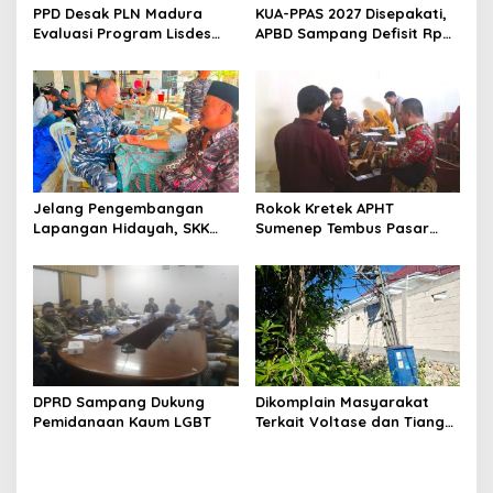
PPD Desak PLN Madura
KUA-PPAS 2027 Disepakati,
Evaluasi Program Lisdes
APBD Sampang Defisit Rp
Sumenep, Ini Sebabnya
130,2 M
Jelang Pengembangan
Rokok Kretek APHT
Lapangan Hidayah, SKK
Sumenep Tembus Pasar
Migas-PC North Madura II
Indonesia Timur
Perkuat Sinergi dengan
Nelayan Sampang
DPRD Sampang Dukung
Dikomplain Masyarakat
Pemidanaan Kaum LGBT
Terkait Voltase dan Tiang
Miring, Ini Jawaban
Manager PLN ULP Sampang