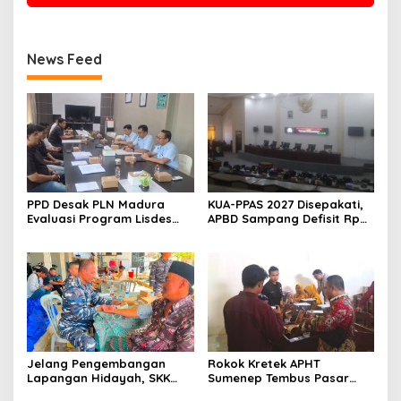
News Feed
PPD Desak PLN Madura
KUA-PPAS 2027 Disepakati,
Evaluasi Program Lisdes
APBD Sampang Defisit Rp
Sumenep, Ini Sebabnya
130,2 M
Jelang Pengembangan
Rokok Kretek APHT
Lapangan Hidayah, SKK
Sumenep Tembus Pasar
Migas-PC North Madura II
Indonesia Timur