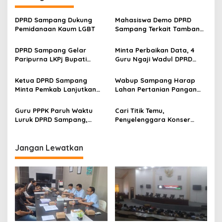
DPRD Sampang Dukung
Mahasiswa Demo DPRD
Pemidanaan Kaum LGBT
Sampang Terkait Tambang
Galian C Ilegal
DPRD Sampang Gelar
Minta Perbaikan Data, 4
Paripurna LKPj Bupati
Guru Ngaji Wadul DPRD
Tahun 2025
Sampang
Ketua DPRD Sampang
Wabup Sampang Harap
Minta Pemkab Lanjutkan
Lahan Pertanian Pangan
Perbaikan Jalan Swadaya
Tetap Terjaga
Masyarakat
Guru PPPK Paruh Waktu
Cari Titik Temu,
Luruk DPRD Sampang,
Penyelenggara Konser
Minta Diperjuangkan
Valen di Sampang Terima
Kesejahteraannya
Masukan Kyai-Habaib
Jangan Lewatkan