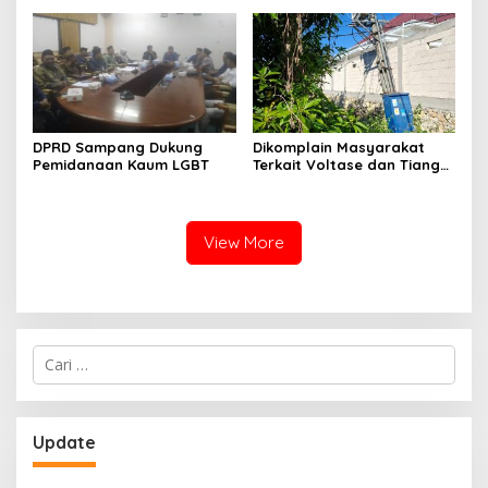
Perkuat Sinergi dengan
Nelayan Sampang
DPRD Sampang Dukung
Dikomplain Masyarakat
Pemidanaan Kaum LGBT
Terkait Voltase dan Tiang
Miring, Ini Jawaban
Manager PLN ULP Sampang
View More
Cari
untuk:
Update