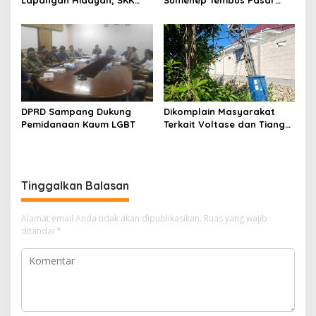
Migas-PC North Madura II
Indonesia Timur
Perkuat Sinergi dengan
Nelayan Sampang
DPRD Sampang Dukung
Dikomplain Masyarakat
Pemidanaan Kaum LGBT
Terkait Voltase dan Tiang
Miring, Ini Jawaban
Manager PLN ULP Sampang
Tinggalkan Balasan
Alamat email Anda tidak akan dipublikasikan.
Ruas yang wajib
ditandai
*