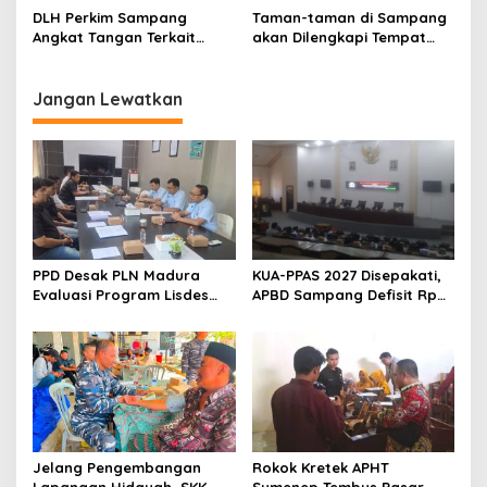
Disarankan DLH Perkim
DLH Perkim Sampang
Taman-taman di Sampang
Sampang
Angkat Tangan Terkait
akan Dilengkapi Tempat
Sampah MBG
Khusus Merokok
Jangan Lewatkan
PPD Desak PLN Madura
KUA-PPAS 2027 Disepakati,
Evaluasi Program Lisdes
APBD Sampang Defisit Rp
Sumenep, Ini Sebabnya
130,2 M
Jelang Pengembangan
Rokok Kretek APHT
Lapangan Hidayah, SKK
Sumenep Tembus Pasar