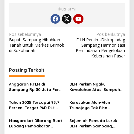
Ikuti Kami
Navigasi
Pos sebelumnya
Pos berikutnya
Bupati Sampang Hibahkan
DLH Perkim-Diskopindag
pos
Tanah untuk Markas Brimob
Sampang Harmonisasi
di Sokobanah
Pemindahan Pengelolaan
Kebersihan Pasar
Posting Terkait
Anggaran RTLH di
DLH Perkim Ngaku
Sampang Rp 30 Juta Per
Kewalahan Atasi Sampah
Rumah
Pantura, Minta Masyarakat
Berpartisipasi
Tahun 2025 Tercapai 95,7
Kerusakan Alun-Alun
Persen, Target PAD DLH
Trunojoyo Tak Bisa
Perkim Sampang 2026 Naik
Diperbaiki Tahun Ini
Masyarakat Dilarang Buat
Sejumlah Pemuda Luruk
Lubang Pembakaran
DLH Perkim Sampang,
Sampah, Ini Malah yang
Protes Alun-Alun Trunojoyo