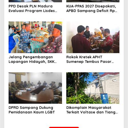
PPD Desak PLN Madura
KUA-PPAS 2027 Disepakati,
Evaluasi Program Lisdes
APBD Sampang Defisit Rp
Sumenep, Ini Sebabnya
130,2 M
Jelang Pengembangan
Rokok Kretek APHT
Lapangan Hidayah, SKK
Sumenep Tembus Pasar
Migas-PC North Madura II
Indonesia Timur
Perkuat Sinergi dengan
Nelayan Sampang
DPRD Sampang Dukung
Dikomplain Masyarakat
Pemidanaan Kaum LGBT
Terkait Voltase dan Tiang
Miring, Ini Jawaban
Manager PLN ULP Sampang