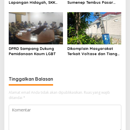
Lapangan Hidayah, SKK
Sumenep Tembus Pasar
Migas-PC North Madura II
Indonesia Timur
Perkuat Sinergi dengan
Nelayan Sampang
DPRD Sampang Dukung
Dikomplain Masyarakat
Pemidanaan Kaum LGBT
Terkait Voltase dan Tiang
Miring, Ini Jawaban
Manager PLN ULP Sampang
Tinggalkan Balasan
Alamat email Anda tidak akan dipublikasikan.
Ruas yang wajib
ditandai
*