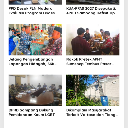
PPD Desak PLN Madura
KUA-PPAS 2027 Disepakati,
Evaluasi Program Lisdes
APBD Sampang Defisit Rp
Sumenep, Ini Sebabnya
130,2 M
Jelang Pengembangan
Rokok Kretek APHT
Lapangan Hidayah, SKK
Sumenep Tembus Pasar
Migas-PC North Madura II
Indonesia Timur
Perkuat Sinergi dengan
Nelayan Sampang
DPRD Sampang Dukung
Dikomplain Masyarakat
Pemidanaan Kaum LGBT
Terkait Voltase dan Tiang
Miring, Ini Jawaban
Manager PLN ULP Sampang