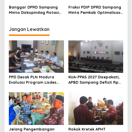
Pembangunan Masa Depan
terhadap RPJMD 2025-2029
Banggar DPRD Sampang
Fraksi PDIP DPRD Sampang
Tidak Mudah
Minta Diskopindag Rotasi
Minta Pemkab Optimalisasi
Petugas Pasar
PAD dengan Sistem Ini
Jangan Lewatkan
PPD Desak PLN Madura
KUA-PPAS 2027 Disepakati,
Evaluasi Program Lisdes
APBD Sampang Defisit Rp
Sumenep, Ini Sebabnya
130,2 M
Jelang Pengembangan
Rokok Kretek APHT