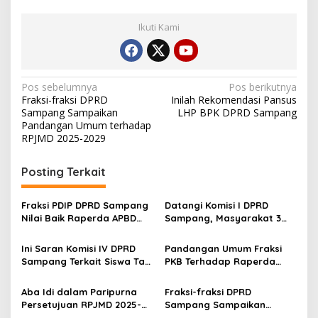
Ikuti Kami
Navigasi
Pos sebelumnya
Pos berikutnya
Fraksi-fraksi DPRD
Inilah Rekomendasi Pansus
pos
Sampang Sampaikan
LHP BPK DPRD Sampang
Pandangan Umum terhadap
RPJMD 2025-2029
Posting Terkait
Fraksi PDIP DPRD Sampang
Datangi Komisi I DPRD
Nilai Baik Raperda APBD
Sampang, Masyarakat 3
2026
Desa Klarifikasi FAM Bukan
Warga Pajeruan-
Ini Saran Komisi IV DPRD
Pandangan Umum Fraksi
Palenggian-Komis
Sampang Terkait Siswa Tak
PKB Terhadap Raperda
Bisa Masuk Data Dapodik
Perubahan APBD TA 2025
Aba Idi dalam Paripurna
Fraksi-fraksi DPRD
Persetujuan RPJMD 2025-
Sampang Sampaikan
2029: Tantangan
Pandangan Umum