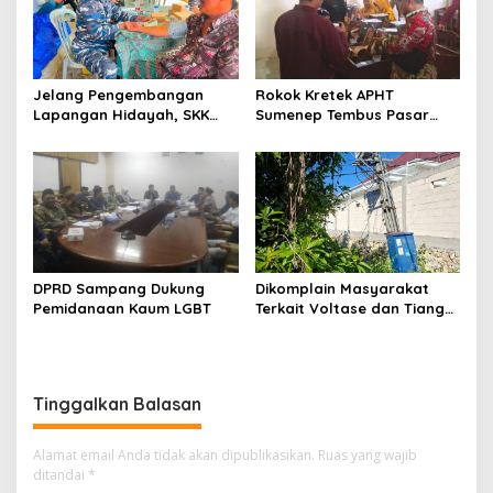
Jelang Pengembangan
Rokok Kretek APHT
Lapangan Hidayah, SKK
Sumenep Tembus Pasar
Migas-PC North Madura II
Indonesia Timur
Perkuat Sinergi dengan
Nelayan Sampang
DPRD Sampang Dukung
Dikomplain Masyarakat
Pemidanaan Kaum LGBT
Terkait Voltase dan Tiang
Miring, Ini Jawaban
Manager PLN ULP Sampang
Tinggalkan Balasan
Alamat email Anda tidak akan dipublikasikan.
Ruas yang wajib
ditandai
*