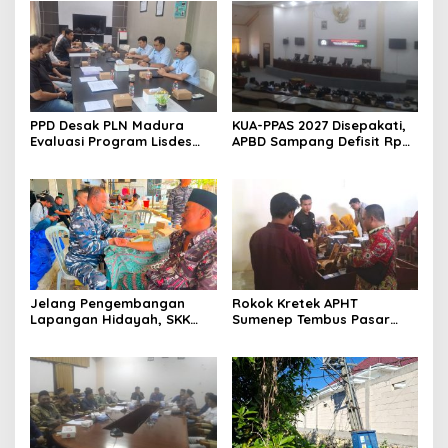
PPD Desak PLN Madura
KUA-PPAS 2027 Disepakati,
Evaluasi Program Lisdes
APBD Sampang Defisit Rp
Sumenep, Ini Sebabnya
130,2 M
Jelang Pengembangan
Rokok Kretek APHT
Lapangan Hidayah, SKK
Sumenep Tembus Pasar
Migas-PC North Madura II
Indonesia Timur
Perkuat Sinergi dengan
Nelayan Sampang