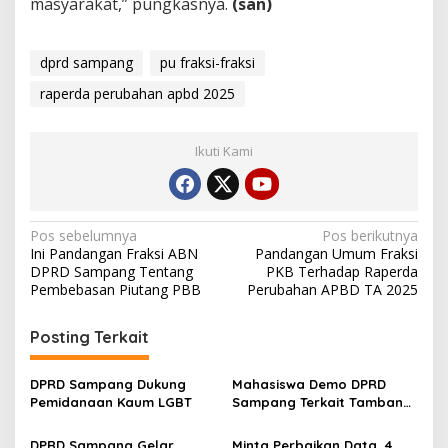
masyarakat,” pungkasnya.
(san)
dprd sampang
pu fraksi-fraksi
raperda perubahan apbd 2025
Ikuti Kami
Navigasi
Pos sebelumnya
Pos berikutnya
Ini Pandangan Fraksi ABN
Pandangan Umum Fraksi
pos
DPRD Sampang Tentang
PKB Terhadap Raperda
Pembebasan Piutang PBB
Perubahan APBD TA 2025
Posting Terkait
DPRD Sampang Dukung
Mahasiswa Demo DPRD
Pemidanaan Kaum LGBT
Sampang Terkait Tambang
Galian C Ilegal
DPRD Sampang Gelar
Minta Perbaikan Data, 4