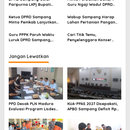
Paripurna LKPj Bupati
Guru Ngaji Wadul DPRD
Tahun 2025
Sampang
Ketua DPRD Sampang
Wabup Sampang Harap
Minta Pemkab Lanjutkan
Lahan Pertanian Pangan
Perbaikan Jalan Swadaya
Tetap Terjaga
Masyarakat
Guru PPPK Paruh Waktu
Cari Titik Temu,
Luruk DPRD Sampang,
Penyelenggara Konser
Minta Diperjuangkan
Valen di Sampang Terima
Kesejahteraannya
Masukan Kyai-Habaib
Jangan Lewatkan
PPD Desak PLN Madura
KUA-PPAS 2027 Disepakati,
Evaluasi Program Lisdes
APBD Sampang Defisit Rp
Sumenep, Ini Sebabnya
130,2 M