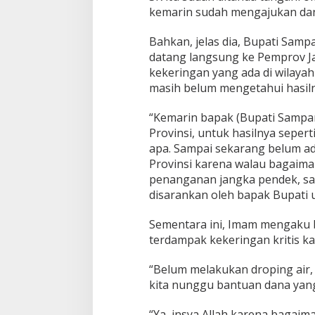
kemarin sudah mengajukan dana 
Bahkan, jelas dia, Bupati Samp
datang langsung ke Pemprov 
kekeringan yang ada di wilay
masih belum mengetahui hasiln
“Kemarin bapak (Bupati Sampa
Provinsi, untuk hasilnya sepert
apa. Sampai sekarang belum ad
Provinsi karena walau bagaim
penanganan jangka pendek, sala
disarankan oleh bapak Bupati u
Sementara ini, Imam mengaku 
terdampak kekeringan kritis k
“Belum melakukan droping air, 
kita nunggu bantuan dana yang
“Ya, insya Allah karena bagai