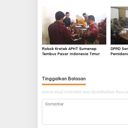
Sebabnya
Rokok Kretek APHT Sumenep
DPRD Sa
Tembus Pasar Indonesia Timur
Pemidan
Tinggalkan Balasan
Alamat email Anda tidak akan dipublikasikan.
Ruas ya