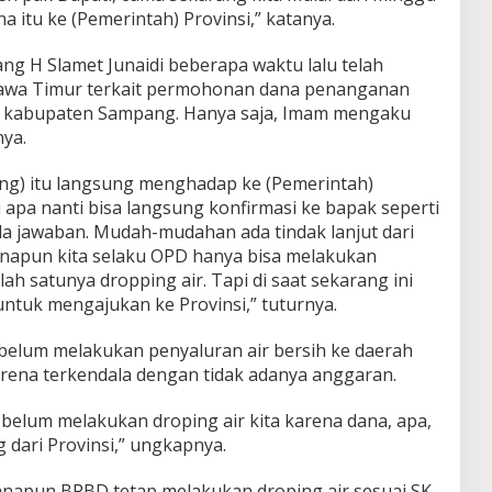
itu ke (Pemerintah) Provinsi,” katanya.
ang H Slamet Junaidi beberapa waktu lalu telah
Jawa Timur terkait permohonan dana penanganan
ah kabupaten Sampang. Hanya saja, Imam mengaku
ya.
ng) itu langsung menghadap ke (Pemerintah)
i apa nanti bisa langsung konfirmasi ke bapak seperti
a jawaban. Mudah-mudahan ada tindak lanjut dari
anapun kita selaku OPD hanya bisa melakukan
h satunya dropping air. Tapi di saat sekarang ini
ntuk mengajukan ke Provinsi,” tuturnya.
belum melakukan penyaluran air bersih ke daerah
arena terkendala dengan tidak adanya anggaran.
belum melakukan droping air kita karena dana, apa,
 dari Provinsi,” ungkapnya.
manapun BPBD tetap melakukan droping air sesuai SK