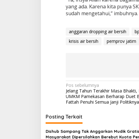
yang ada. Karena kita punya S
sudah mengetahui,” imbuhnya
anggaran dropping air bersih
b
krisis air bersih
pemprov jatim
Navigasi
Pos sebelumnya
Jelang Tahun Terakhir Masa Bhakti,
pos
UMKM Pamekasan Berharap Duet B
Fattah Penuhi Semua Janji Politikny
Posting Terkait
Dishub Sampang Tak Anggarkan Mudik Gratis
Masyarakat Dipersilahkan Berebut Kuota P