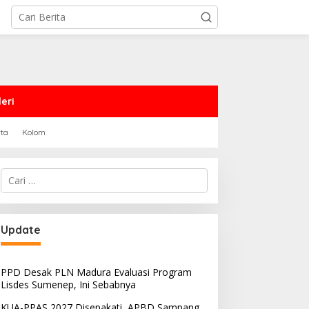
eri
rta
Kolom
Cari
untuk:
Update
PPD Desak PLN Madura Evaluasi Program
Lisdes Sumenep, Ini Sebabnya
KUA-PPAS 2027 Disepakati, APBD Sampang