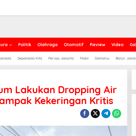
ura
Politik
Olahraga
Otomotif
Review
Video
Gal
akbola
Sepakbola Kita
Persija Jakarta
Mobil
Daihatsu
Banjir Jaka
m Lakukan Dropping Air
dampak Kekeringan Kritis