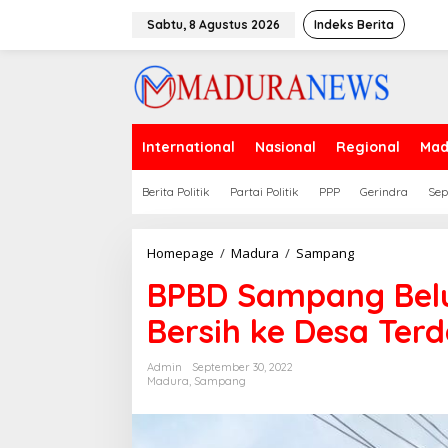
Lewati
ke
Sabtu, 8 Agustus 2026
Indeks Berita
konten
International
Nasional
Regional
Mad
Berita Politik
Partai Politik
PPP
Gerindra
Sep
BPBD
Homepage
/
Madura
/
Sampang
Sampang
BPBD Sampang Belu
Belum
Lakukan
Bersih ke Desa Ter
Dropping
Air
Bersih
Admin
September 30, 2022
ke
Madura
,
Sampang
Desa
Terdampak
Kekeringan