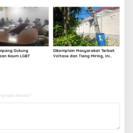
PC North Madura II Perkuat
Sinergi dengan Nelayan
Sampang
mpang Dukung
Dikomplain Masyarakat Terkait
aan Kaum LGBT
Voltase dan Tiang Miring, Ini
Jawaban Manager PLN ULP
Sampang
ng wajib ditandai
*