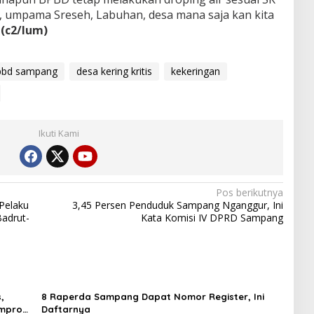
K, umpama Sreseh, Labuhan, desa mana saja kan kita
.
(c2/lum)
pbd sampang
desa kering kritis
kekeringan
Ikuti Kami
Pos berikutnya
 Pelaku
3,45 Persen Penduduk Sampang Nganggur, Ini
adrut-
Kata Komisi IV DPRD Sampang
a
,
8 Raperda Sampang Dapat Nomor Register, Ini
emprov
Daftarnya