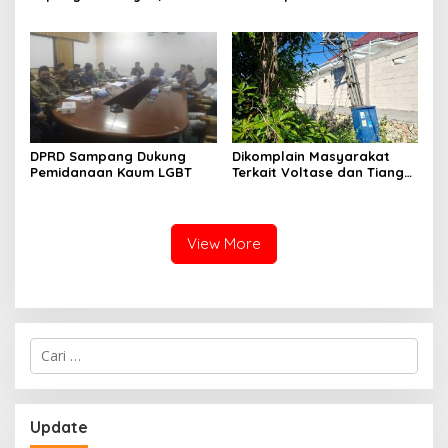
Migas-PC North Madura II
Indonesia Timur
Perkuat Sinergi dengan
Nelayan Sampang
DPRD Sampang Dukung
Dikomplain Masyarakat
Pemidanaan Kaum LGBT
Terkait Voltase dan Tiang
Miring, Ini Jawaban
Manager PLN ULP Sampang
View More
Cari
untuk:
Update