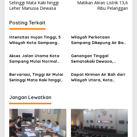
pos
Setinggi Mata Kaki hinggi
Matikan Aliran Listrik 13,6
Leher Manusia Dewasa
Ribu Pelanggan
Posting Terkait
Intensitas Hujan Tinggi, 5
Wilayah Perkotaan
Wilayah Kota Sampang
Sampang Dikepung Air Bah,
Mulai Tergenang
1049 KK Terdampak
Akses Jalan Utama Kota
Genangan Tinggal
Sampang Mulai Normal
Sematakaki Dewasa,
Kembali
Kegiatan Ekonomi Pasar
Degedek Mulai Lagi
Bervariasi, Tinggi Air Mulai
Dapat Kiriman Air Bah dari
Setinggi Mata Kaki hinggi
Wilayah Utara, Kota
Leher Manusia Dewasa
Sampang Mulai Dikepung
Banjir
Jangan Lewatkan