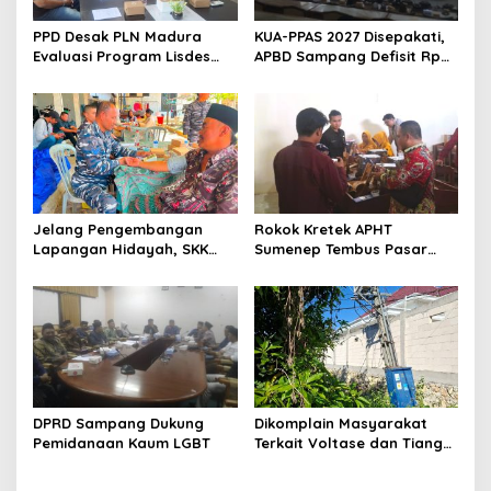
PPD Desak PLN Madura
KUA-PPAS 2027 Disepakati,
Evaluasi Program Lisdes
APBD Sampang Defisit Rp
Sumenep, Ini Sebabnya
130,2 M
Jelang Pengembangan
Rokok Kretek APHT
Lapangan Hidayah, SKK
Sumenep Tembus Pasar
Migas-PC North Madura II
Indonesia Timur
Perkuat Sinergi dengan
Nelayan Sampang
DPRD Sampang Dukung
Dikomplain Masyarakat
Pemidanaan Kaum LGBT
Terkait Voltase dan Tiang
Miring, Ini Jawaban
Manager PLN ULP Sampang