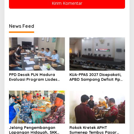
News Feed
PPD Desak PLN Madura
KUA-PPAS 2027 Disepakati,
Evaluasi Program Lisdes
APBD Sampang Defisit Rp
Sumenep, Ini Sebabnya
130,2 M
Jelang Pengembangan
Rokok Kretek APHT
Lapangan Hidayah, SKK
Sumenep Tembus Pasar