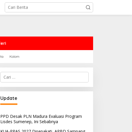
eri
rta
Kolom
Cari
untuk:
Update
PPD Desak PLN Madura Evaluasi Program
Lisdes Sumenep, Ini Sebabnya
KUA-PPAS 2027 Disepakati, APBD Sampang