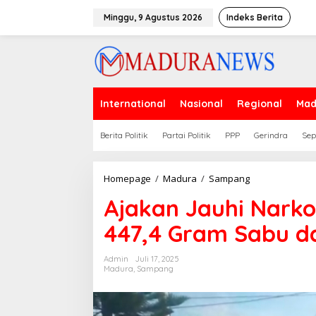
Lewati
ke
Minggu, 9 Agustus 2026
Indeks Berita
konten
International
Nasional
Regional
Mad
Berita Politik
Partai Politik
PPP
Gerindra
Sep
Ajakan
Homepage
/
Madura
/
Sampang
Jauhi
Ajakan Jauhi Nark
Narkoba
dalam
447,4 Gram Sabu da
Pemusnahan
447,4
Gram
Admin
Juli 17, 2025
Sabu
Madura
,
Sampang
dan
101
Pil