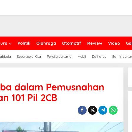
ura
Politik
Olahraga
Otomotif
Review
Video
Gal
akbola
Sepakbola Kita
Persija Jakarta
Mobil
Daihatsu
Banjir Jaka
oba dalam Pemusnahan
n 101 Pil 2CB