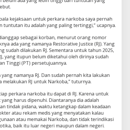
i belum ada yang lebih tinggi dari tuntutan yang
ebut.
epala kejaksaan untuk perkara narkoba saya pernah
 tuntutan itu adalah yang paling tertinggi,” ucapnya.
dianggap sebagai korban, menurut orang nomor
knya ada yang namanya Restorative Justice (RJ). Yang
ng sudah dilakukan RJ. Sementara untuk tahun 2025,
J, yang itupun belum diketahui oleh dirinya sudah
an Tinggi (PT) persetujuannya.
a yang namanya RJ. Dan sudah pernah kita lakukan
a melakukan RJ untuk Narkoba,” tuturnya.
tiap perkara narkoba itu dapat di RJ. Karena untuk
t yang harus dipenuhi. Diantaranya dia adalah
an tindak pidana, waktu ketangkap dalam keadaan
okter atau rekam medis yang menyatakan kalau
unaan atau memakai Narkoba, dan tidak terindikasi
tika, baik itu luar negeri maupun dalam negeri.