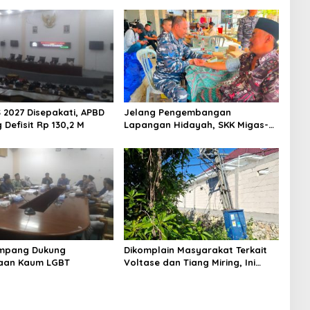
 2027 Disepakati, APBD
Jelang Pengembangan
Defisit Rp 130,2 M
Lapangan Hidayah, SKK Migas-
PC North Madura II Perkuat
Sinergi dengan Nelayan
Sampang
mpang Dukung
Dikomplain Masyarakat Terkait
aan Kaum LGBT
Voltase dan Tiang Miring, Ini
Jawaban Manager PLN ULP
Sampang