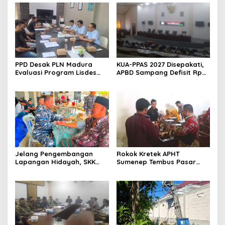
PPD Desak PLN Madura
KUA-PPAS 2027 Disepakati,
Evaluasi Program Lisdes
APBD Sampang Defisit Rp
Sumenep, Ini Sebabnya
130,2 M
Jelang Pengembangan
Rokok Kretek APHT
Lapangan Hidayah, SKK
Sumenep Tembus Pasar
Migas-PC North Madura II
Indonesia Timur
Perkuat Sinergi dengan
Nelayan Sampang