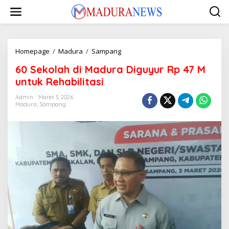
Lewati
ke
konten
60
Homepage
/
Madura
/
Sampang
Sekolah
60 Sekolah di Madura Diguyur Rp 47 M
di
Madura
untuk Rehabilitasi
Diguyur
Rp
Admin
Maret 3, 2026
Madura
,
Sampang
47
M
untuk
Rehabilitasi