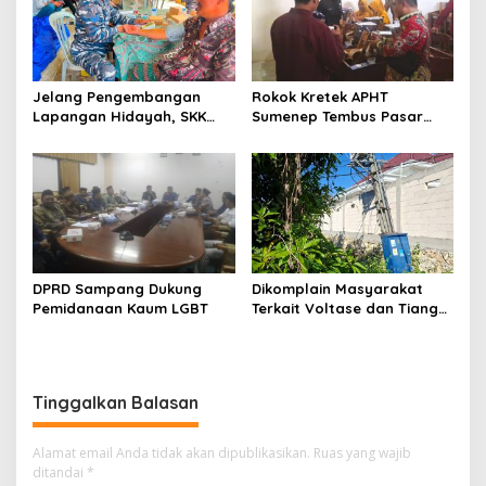
Jelang Pengembangan
Rokok Kretek APHT
Lapangan Hidayah, SKK
Sumenep Tembus Pasar
Migas-PC North Madura II
Indonesia Timur
Perkuat Sinergi dengan
Nelayan Sampang
DPRD Sampang Dukung
Dikomplain Masyarakat
Pemidanaan Kaum LGBT
Terkait Voltase dan Tiang
Miring, Ini Jawaban
Manager PLN ULP Sampang
Tinggalkan Balasan
Alamat email Anda tidak akan dipublikasikan.
Ruas yang wajib
ditandai
*