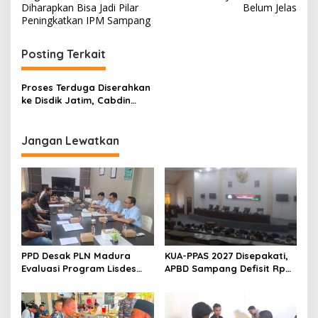
pos
Diharapkan Bisa Jadi Pilar
Belum Jelas
Peningkatkan IPM Sampang
Posting Terkait
Proses Terduga Diserahkan
ke Disdik Jatim, Cabdin
Sampang Atensi Siswa
Korban Pelecehan Seksual
Jangan Lewatkan
PPD Desak PLN Madura
KUA-PPAS 2027 Disepakati,
Evaluasi Program Lisdes
APBD Sampang Defisit Rp
Sumenep, Ini Sebabnya
130,2 M