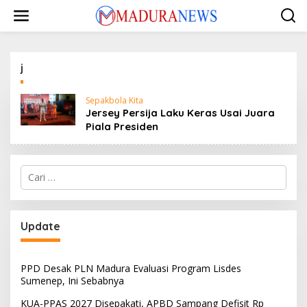
Lewati
ke
konten
j
Sepakbola Kita
Jersey Persija Laku Keras Usai Juara
Piala Presiden
Cari
untuk:
Update
PPD Desak PLN Madura Evaluasi Program Lisdes
Sumenep, Ini Sebabnya
KUA-PPAS 2027 Disepakati, APBD Sampang Defisit Rp