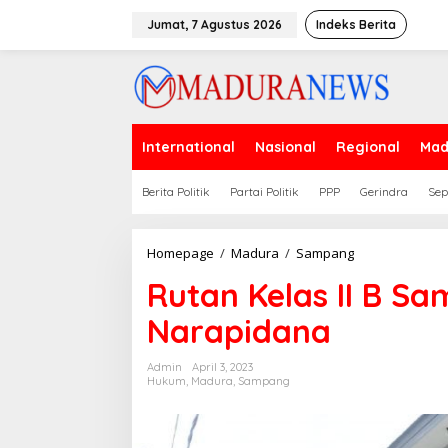
Lewati
ke
Jumat, 7 Agustus 2026
Indeks Berita
konten
International
Nasional
Regional
Mad
Berita Politik
Partai Politik
PPP
Gerindra
Sep
Rutan
Homepage
/
Madura
/
Sampang
Kelas
Rutan Kelas II B S
II
B
Narapidana
Sampang
Ajukan
Remisi
Admin
April 3, 2023
220
Hukum
,
Madura
,
Sampang
Narapidana