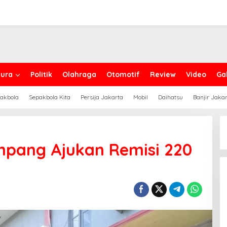
ura
Politik
Olahraga
Otomotif
Review
Video
Gal
akbola
Sepakbola Kita
Persija Jakarta
Mobil
Daihatsu
Banjir Jaka
ampang Ajukan Remisi 220