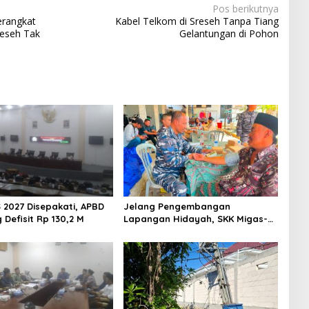
Pos berikutnya
erangkat
Kabel Telkom di Sreseh Tanpa Tiang
eseh Tak
Gelantungan di Pohon
 2027 Disepakati, APBD
Jelang Pengembangan
Defisit Rp 130,2 M
Lapangan Hidayah, SKK Migas-
PC North Madura II Perkuat
Sinergi dengan Nelayan
Sampang