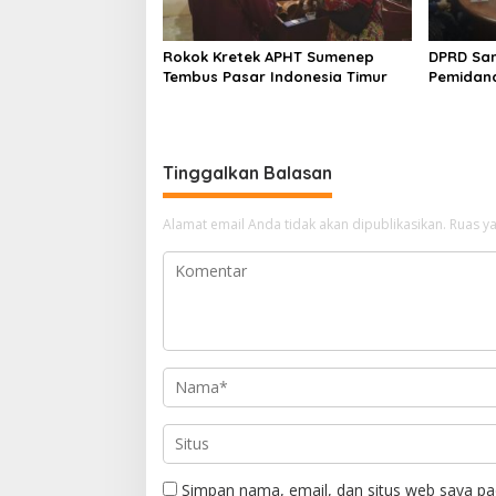
Rokok Kretek APHT Sumenep
DPRD Sa
Tembus Pasar Indonesia Timur
Pemidan
Tinggalkan Balasan
Alamat email Anda tidak akan dipublikasikan.
Ruas ya
Simpan nama, email, dan situs web saya pa