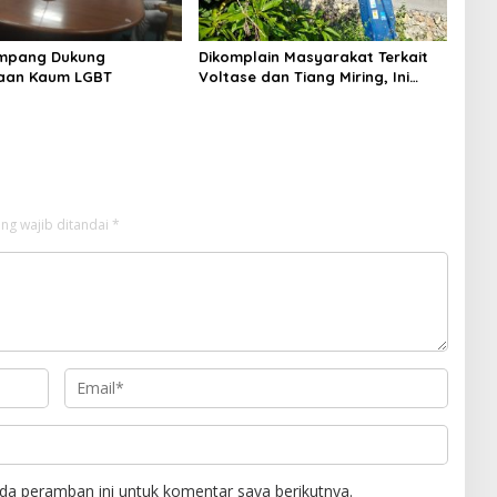
mpang Dukung
Dikomplain Masyarakat Terkait
aan Kaum LGBT
Voltase dan Tiang Miring, Ini
Jawaban Manager PLN ULP
Sampang
ng wajib ditandai
*
da peramban ini untuk komentar saya berikutnya.