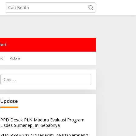
eri
rta
Kolom
Cari
untuk:
Update
PPD Desak PLN Madura Evaluasi Program
Lisdes Sumenep, Ini Sebabnya
KUA-PPAS 2027 Disepakati, APBD Sampang