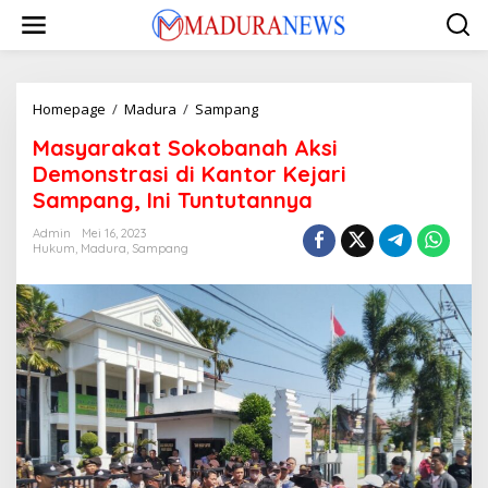
Lewati
ke
konten
Masyarakat
Homepage
/
Madura
/
Sampang
Sokobanah
Masyarakat Sokobanah Aksi
Aksi
Demonstrasi
Demonstrasi di Kantor Kejari
di
Sampang, Ini Tuntutannya
Kantor
Kejari
Admin
Mei 16, 2023
Sampang,
Hukum
,
Madura
,
Sampang
Ini
Tuntutannya