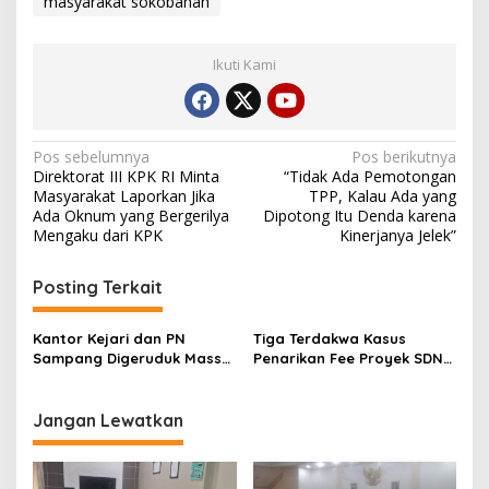
masyarakat sokobanah
Ikuti Kami
Navigasi
Pos sebelumnya
Pos berikutnya
Direktorat III KPK RI Minta
“Tidak Ada Pemotongan
pos
Masyarakat Laporkan Jika
TPP, Kalau Ada yang
Ada Oknum yang Bergerilya
Dipotong Itu Denda karena
Mengaku dari KPK
Kinerjanya Jelek”
Posting Terkait
Kantor Kejari dan PN
Tiga Terdakwa Kasus
Sampang Digeruduk Massa
Penarikan Fee Proyek SDN
Terkait Sengketa Tanah
Banyuanyar 2 Diputus Lebih
Rendah
Jangan Lewatkan