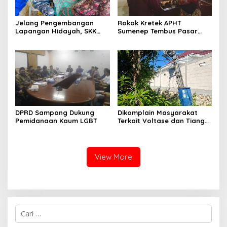
Jelang Pengembangan
Rokok Kretek APHT
Lapangan Hidayah, SKK
Sumenep Tembus Pasar
Migas-PC North Madura II
Indonesia Timur
Perkuat Sinergi dengan
Nelayan Sampang
DPRD Sampang Dukung
Dikomplain Masyarakat
Pemidanaan Kaum LGBT
Terkait Voltase dan Tiang
Miring, Ini Jawaban
Manager PLN ULP Sampang
View More
Cari
untuk: