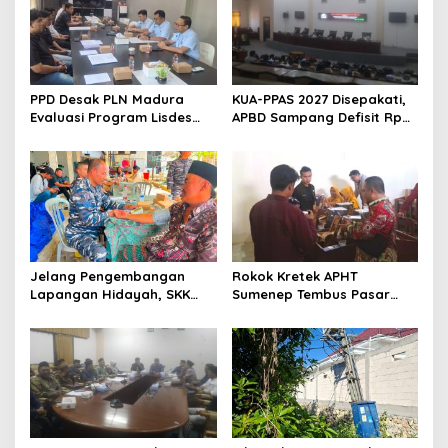
PPD Desak PLN Madura
KUA-PPAS 2027 Disepakati,
Evaluasi Program Lisdes
APBD Sampang Defisit Rp
Sumenep, Ini Sebabnya
130,2 M
Jelang Pengembangan
Rokok Kretek APHT
Lapangan Hidayah, SKK
Sumenep Tembus Pasar
Migas-PC North Madura II
Indonesia Timur
Perkuat Sinergi dengan
Nelayan Sampang