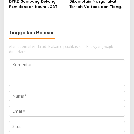
DPRD Sampang Dukung
Dikomplain Masyarakat
Pemidanaan Kaum LGBT
Terkait Voltase dan Tiang
Miring, Ini Jawaban
Manager PLN ULP Sampang
Tinggalkan Balasan
Alamat email Anda tidak akan dipublikasikan.
Ruas yang wajib
ditandai
*