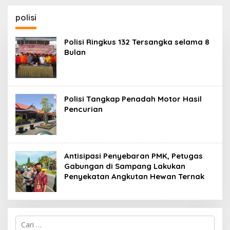
SKK Migas-PC North
Madura II Perkuat
polisi
Sinergi dengan
Nelayan Sampang
Polisi Ringkus 132 Tersangka selama 8
Bulan
Polisi Tangkap Penadah Motor Hasil
Pencurian
Antisipasi Penyebaran PMK, Petugas
Gabungan di Sampang Lakukan
Penyekatan Angkutan Hewan Ternak
Cari
untuk: