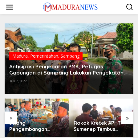
Lewati
ke
konten
Madura
,
Pemerintahan
,
Sampang
Antisipasi Penyebaran PMK, Petugas
Gabungan di Sampang Lakukan Penyekatan
Angkutan Hewan Ternak
Juli 7, 2022
«
»
Jelang
Rokok Kretek APHT
Pengembangan
Sumenep Tembus
Lapangan Hidayah,
Pasar Indonesia Timur